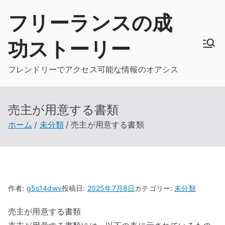
内
フリーランスの成
容
を
功ストーリー
ス
キ
フレンドリーでアクセス可能な情報のオアシス
ッ
プ
売主が用意する書類
ホーム
未分類
売主が用意する書類
作者:
g5s14dwv
投稿日:
2025年7月8日
カテゴリー:
未分類
売主が用意する書類