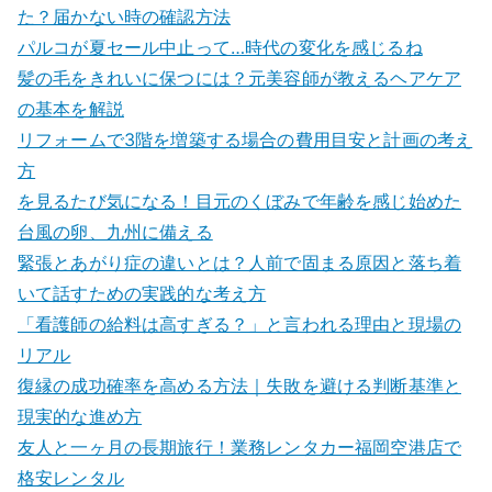
た？届かない時の確認方法
パルコが夏セール中止って…時代の変化を感じるね
髪の毛をきれいに保つには？元美容師が教えるヘアケア
の基本を解説
リフォームで3階を増築する場合の費用目安と計画の考え
方
を見るたび気になる！目元のくぼみで年齢を感じ始めた
台風の卵、九州に備える
緊張とあがり症の違いとは？人前で固まる原因と落ち着
いて話すための実践的な考え方
「看護師の給料は高すぎる？」と言われる理由と現場の
リアル
復縁の成功確率を高める方法｜失敗を避ける判断基準と
現実的な進め方
友人と一ヶ月の長期旅行！業務レンタカー福岡空港店で
格安レンタル