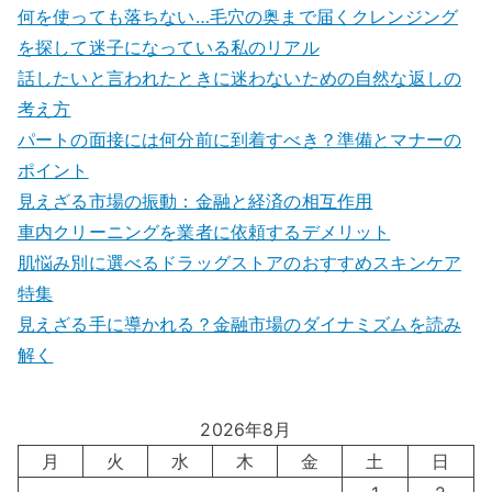
何を使っても落ちない…毛穴の奥まで届くクレンジング
を探して迷子になっている私のリアル
話したいと言われたときに迷わないための自然な返しの
考え方
パートの面接には何分前に到着すべき？準備とマナーの
ポイント
見えざる市場の振動：金融と経済の相互作用
車内クリーニングを業者に依頼するデメリット
肌悩み別に選べるドラッグストアのおすすめスキンケア
特集
見えざる手に導かれる？金融市場のダイナミズムを読み
解く
2026年8月
月
火
水
木
金
土
日