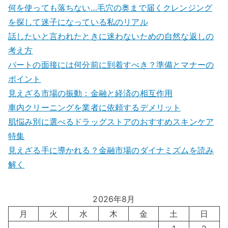
何を使っても落ちない…毛穴の奥まで届くクレンジング
を探して迷子になっている私のリアル
話したいと言われたときに迷わないための自然な返しの
考え方
パートの面接には何分前に到着すべき？準備とマナーの
ポイント
見えざる市場の振動：金融と経済の相互作用
車内クリーニングを業者に依頼するデメリット
肌悩み別に選べるドラッグストアのおすすめスキンケア
特集
見えざる手に導かれる？金融市場のダイナミズムを読み
解く
2026年8月
月
火
水
木
金
土
日