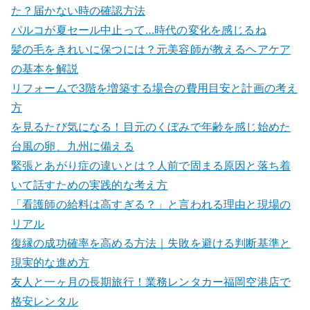
た？届かない時の確認方法
パルコが夏セール中止って…時代の変化を感じるね
髪の毛をきれいに保つには？元美容師が教えるヘアケア
の基本を解説
リフォームで3階を増築する場合の費用目安と計画の考え
方
を見るたび気になる！目元のくぼみで年齢を感じ始めた
台風の卵、九州に備える
緊張とあがり症の違いとは？人前で固まる原因と落ち着
いて話すための実践的な考え方
「看護師の給料は高すぎる？」と言われる理由と現場の
リアル
復縁の成功確率を高める方法｜失敗を避ける判断基準と
現実的な進め方
友人と一ヶ月の長期旅行！業務レンタカー福岡空港店で
格安レンタル