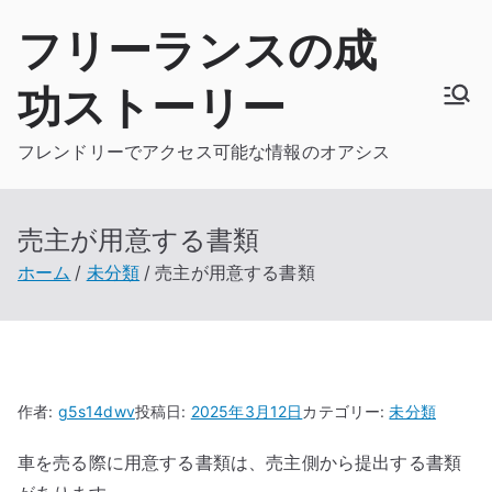
内
フリーランスの成
容
を
功ストーリー
ス
キ
フレンドリーでアクセス可能な情報のオアシス
ッ
プ
売主が用意する書類
ホーム
未分類
売主が用意する書類
作者:
g5s14dwv
投稿日:
2025年3月12日
カテゴリー:
未分類
車を売る際に用意する書類は、売主側から提出する書類