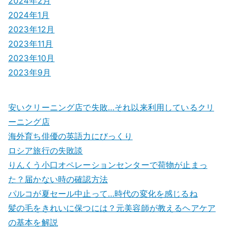
2024年2月
2024年1月
2023年12月
2023年11月
2023年10月
2023年9月
安いクリーニング店で失敗…それ以来利用しているクリ
ーニング店
海外育ち俳優の英語力にびっくり
ロシア旅行の失敗談
りんくう小口オペレーションセンターで荷物が止まっ
た？届かない時の確認方法
パルコが夏セール中止って…時代の変化を感じるね
髪の毛をきれいに保つには？元美容師が教えるヘアケア
の基本を解説