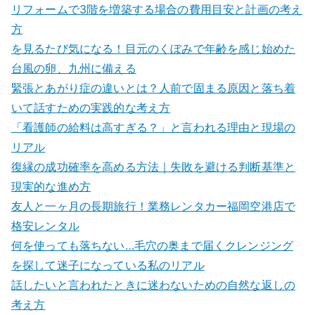
リフォームで3階を増築する場合の費用目安と計画の考え
方
を見るたび気になる！目元のくぼみで年齢を感じ始めた
台風の卵、九州に備える
緊張とあがり症の違いとは？人前で固まる原因と落ち着
いて話すための実践的な考え方
「看護師の給料は高すぎる？」と言われる理由と現場の
リアル
復縁の成功確率を高める方法｜失敗を避ける判断基準と
現実的な進め方
友人と一ヶ月の長期旅行！業務レンタカー福岡空港店で
格安レンタル
何を使っても落ちない…毛穴の奥まで届くクレンジング
を探して迷子になっている私のリアル
話したいと言われたときに迷わないための自然な返しの
考え方