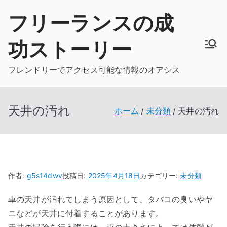
内
フリーランスの成
容
を
功ストーリー
ス
キ
フレンドリーでアクセス可能な情報のオアシス
ッ
プ
天井の汚れ
ホーム
未分類
天井の汚れ
作者:
g5s14dwv
投稿日:
2025年4月18日
カテゴリー:
未分類
車の天井が汚れてしまう原因として、タバコの臭いやヤ
ニなどが天井に付着することがあります。