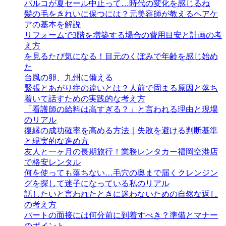
パルコが夏セール中止って…時代の変化を感じるね
髪の毛をきれいに保つには？元美容師が教えるヘアケ
アの基本を解説
リフォームで3階を増築する場合の費用目安と計画の考
え方
を見るたび気になる！目元のくぼみで年齢を感じ始め
た
台風の卵、九州に備える
緊張とあがり症の違いとは？人前で固まる原因と落ち
着いて話すための実践的な考え方
「看護師の給料は高すぎる？」と言われる理由と現場
のリアル
復縁の成功確率を高める方法｜失敗を避ける判断基準
と現実的な進め方
友人と一ヶ月の長期旅行！業務レンタカー福岡空港店
で格安レンタル
何を使っても落ちない…毛穴の奥まで届くクレンジン
グを探して迷子になっている私のリアル
話したいと言われたときに迷わないための自然な返し
の考え方
パートの面接には何分前に到着すべき？準備とマナー
のポイント