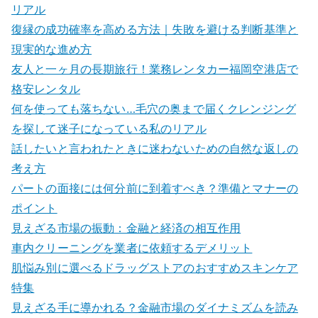
リアル
復縁の成功確率を高める方法｜失敗を避ける判断基準と
現実的な進め方
友人と一ヶ月の長期旅行！業務レンタカー福岡空港店で
格安レンタル
何を使っても落ちない…毛穴の奥まで届くクレンジング
を探して迷子になっている私のリアル
話したいと言われたときに迷わないための自然な返しの
考え方
パートの面接には何分前に到着すべき？準備とマナーの
ポイント
見えざる市場の振動：金融と経済の相互作用
車内クリーニングを業者に依頼するデメリット
肌悩み別に選べるドラッグストアのおすすめスキンケア
特集
見えざる手に導かれる？金融市場のダイナミズムを読み