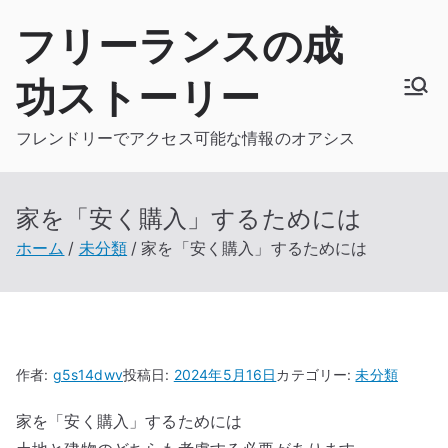
内
フリーランスの成
容
を
功ストーリー
ス
キ
フレンドリーでアクセス可能な情報のオアシス
ッ
プ
家を「安く購入」するためには
ホーム
未分類
家を「安く購入」するためには
作者:
g5s14dwv
投稿日:
2024年5月16日
カテゴリー:
未分類
家を「安く購入」するためには