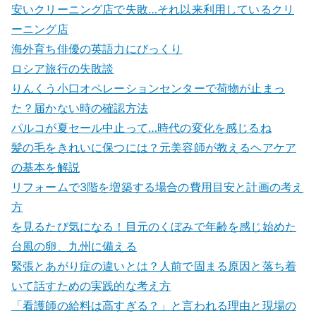
安いクリーニング店で失敗…それ以来利用しているクリ
ーニング店
海外育ち俳優の英語力にびっくり
ロシア旅行の失敗談
りんくう小口オペレーションセンターで荷物が止まっ
た？届かない時の確認方法
パルコが夏セール中止って…時代の変化を感じるね
髪の毛をきれいに保つには？元美容師が教えるヘアケア
の基本を解説
リフォームで3階を増築する場合の費用目安と計画の考え
方
を見るたび気になる！目元のくぼみで年齢を感じ始めた
台風の卵、九州に備える
緊張とあがり症の違いとは？人前で固まる原因と落ち着
いて話すための実践的な考え方
「看護師の給料は高すぎる？」と言われる理由と現場の