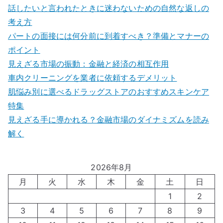
話したいと言われたときに迷わないための自然な返しの
考え方
パートの面接には何分前に到着すべき？準備とマナーの
ポイント
見えざる市場の振動：金融と経済の相互作用
車内クリーニングを業者に依頼するデメリット
肌悩み別に選べるドラッグストアのおすすめスキンケア
特集
見えざる手に導かれる？金融市場のダイナミズムを読み
解く
2026年8月
月
火
水
木
金
土
日
1
2
3
4
5
6
7
8
9