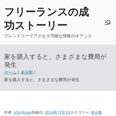
内
フリーランスの成
容
を
功ストーリー
ス
キ
フレンドリーでアクセス可能な情報のオアシス
ッ
プ
家を購入すると、さまざまな費用が
発生
ホーム
未分類
家を購入すると、さまざまな費用が発生
作者:
g5s14dwv
投稿日:
2024年11月1日
カテゴリー:
未分類