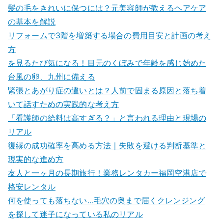
髪の毛をきれいに保つには？元美容師が教えるヘアケア
の基本を解説
リフォームで3階を増築する場合の費用目安と計画の考え
方
を見るたび気になる！目元のくぼみで年齢を感じ始めた
台風の卵、九州に備える
緊張とあがり症の違いとは？人前で固まる原因と落ち着
いて話すための実践的な考え方
「看護師の給料は高すぎる？」と言われる理由と現場の
リアル
復縁の成功確率を高める方法｜失敗を避ける判断基準と
現実的な進め方
友人と一ヶ月の長期旅行！業務レンタカー福岡空港店で
格安レンタル
何を使っても落ちない…毛穴の奥まで届くクレンジング
を探して迷子になっている私のリアル