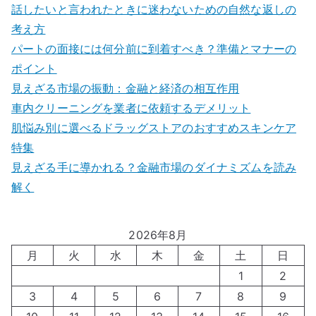
話したいと言われたときに迷わないための自然な返しの
考え方
パートの面接には何分前に到着すべき？準備とマナーの
ポイント
見えざる市場の振動：金融と経済の相互作用
車内クリーニングを業者に依頼するデメリット
肌悩み別に選べるドラッグストアのおすすめスキンケア
特集
見えざる手に導かれる？金融市場のダイナミズムを読み
解く
2026年8月
月
火
水
木
金
土
日
1
2
3
4
5
6
7
8
9