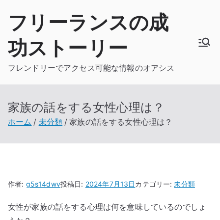
内
フリーランスの成
容
を
功ストーリー
ス
キ
フレンドリーでアクセス可能な情報のオアシス
ッ
プ
家族の話をする女性心理は？
ホーム
未分類
家族の話をする女性心理は？
作者:
g5s14dwv
投稿日:
2024年7月13日
カテゴリー:
未分類
女性が家族の話をする心理は何を意味しているのでしょ