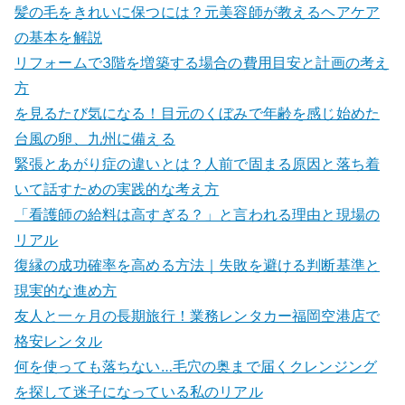
髪の毛をきれいに保つには？元美容師が教えるヘアケア
の基本を解説
リフォームで3階を増築する場合の費用目安と計画の考え
方
を見るたび気になる！目元のくぼみで年齢を感じ始めた
台風の卵、九州に備える
緊張とあがり症の違いとは？人前で固まる原因と落ち着
いて話すための実践的な考え方
「看護師の給料は高すぎる？」と言われる理由と現場の
リアル
復縁の成功確率を高める方法｜失敗を避ける判断基準と
現実的な進め方
友人と一ヶ月の長期旅行！業務レンタカー福岡空港店で
格安レンタル
何を使っても落ちない…毛穴の奥まで届くクレンジング
を探して迷子になっている私のリアル