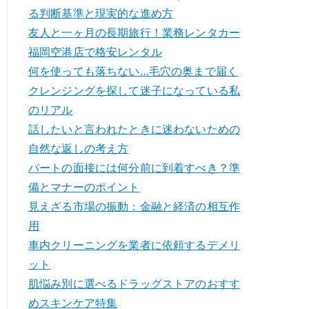
る判断基準と現実的な進め方
友人と一ヶ月の長期旅行！業務レンタカー
福岡空港店で格安レンタル
何を使っても落ちない…毛穴の奥まで届く
クレンジングを探して迷子になっている私
のリアル
話したいと言われたときに迷わないための
自然な返しの考え方
パートの面接には何分前に到着すべき？準
備とマナーのポイント
見えざる市場の振動：金融と経済の相互作
用
車内クリーニングを業者に依頼するデメリ
ット
肌悩み別に選べるドラッグストアのおすす
めスキンケア特集