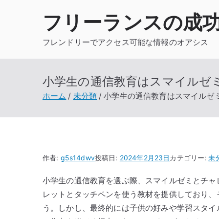
内
フリーランスの成
容
を
フレンドリーでアクセス可能な情報のオアシス
ス
キ
ッ
小学生の通信教育はスマイルゼ
プ
ホーム
未分類
小学生の通信教育はスマイルゼ
作者:
g5s14dwv
投稿日:
2024年2月23日
カテゴリー:
未
小学生の通信教育を選ぶ際、スマイルゼミとチャ
レットとタッチペンを使う教材を提供しており、
う。しかし、最終的には子供の好みや学習スタイ