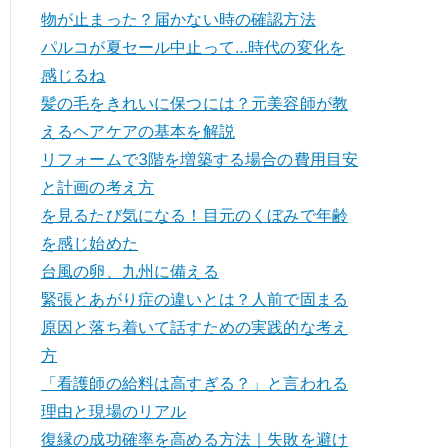
物が止まった？届かない時の確認方法
パルコが夏セール中止って…時代の変化を
感じるね
髪の毛をきれいに保つには？元美容師が教
えるヘアケアの基本を解説
リフォームで3階を増築する場合の費用目安
と計画の考え方
を見るたび気になる！目元のくぼみで年齢
を感じ始めた
台風の卵、九州に備える
緊張とあがり症の違いとは？人前で固まる
原因と落ち着いて話すための実践的な考え
方
「看護師の給料は高すぎる？」と言われる
理由と現場のリアル
復縁の成功確率を高める方法｜失敗を避け