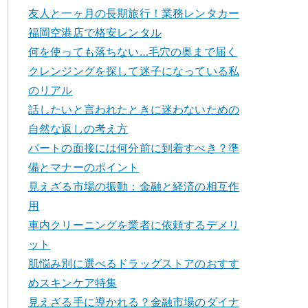
友人と一ヶ月の長期旅行！業務レンタカー
福岡空港店で格安レンタル
何を使っても落ちない…毛穴の奥まで届く
クレンジングを探して迷子になっている私
のリアル
話したいと言われたときに迷わないための
自然な返しの考え方
パートの面接には何分前に到着すべき？準
備とマナーのポイント
見えざる市場の振動：金融と経済の相互作
用
車内クリーニングを業者に依頼するデメリ
ット
肌悩み別に選べるドラッグストアのおすす
めスキンケア特集
見えざる手に導かれる？金融市場のダイナ