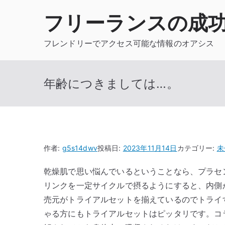
内
フリーランスの成
容
を
フレンドリーでアクセス可能な情報のオアシス
ス
キ
ッ
年齢につきましては…。
プ
作者:
g5s14dwv
投稿日:
2023年11月14日
カテゴリー:
未
乾燥肌で思い悩んでいるということなら、プラセ
リンクを一定サイクルで摂るようにすると、内側
売元がトライアルセットを揃えているのでトライ
ゃる方にもトライアルセットはピッタリです。コ