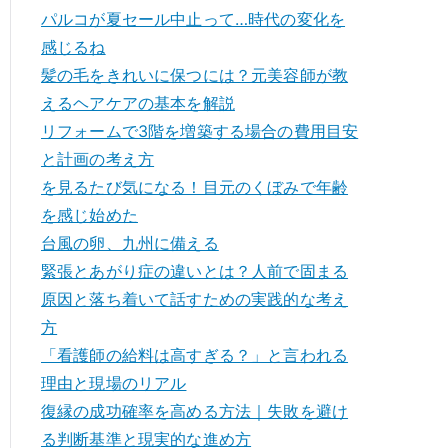
パルコが夏セール中止って…時代の変化を
感じるね
髪の毛をきれいに保つには？元美容師が教
えるヘアケアの基本を解説
リフォームで3階を増築する場合の費用目安
と計画の考え方
を見るたび気になる！目元のくぼみで年齢
を感じ始めた
台風の卵、九州に備える
緊張とあがり症の違いとは？人前で固まる
原因と落ち着いて話すための実践的な考え
方
「看護師の給料は高すぎる？」と言われる
理由と現場のリアル
復縁の成功確率を高める方法｜失敗を避け
る判断基準と現実的な進め方