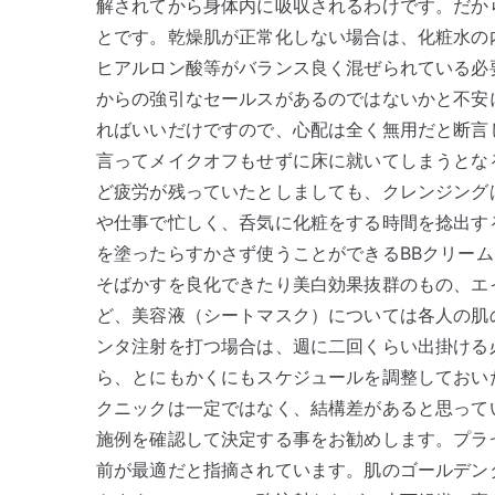
解されてから身体内に吸収されるわけです。だか
とです。乾燥肌が正常化しない場合は、化粧水の
ヒアルロン酸等がバランス良く混ぜられている必
からの強引なセールスがあるのではないかと不安
ればいいだけですので、心配は全く無用だと断言
言ってメイクオフもせずに床に就いてしまうとな
ど疲労が残っていたとしましても、クレンジング
や仕事で忙しく、呑気に化粧をする時間を捻出す
を塗ったらすかさず使うことができるBBクリー
そばかすを良化できたり美白効果抜群のもの、エ
ど、美容液（シートマスク）については各人の肌
ンタ注射を打つ場合は、週に二回くらい出掛ける
ら、とにもかくにもスケジュールを調整しておい
クニックは一定ではなく、結構差があると思って
施例を確認して決定する事をお勧めします。プラ
前が最適だと指摘されています。肌のゴールデン