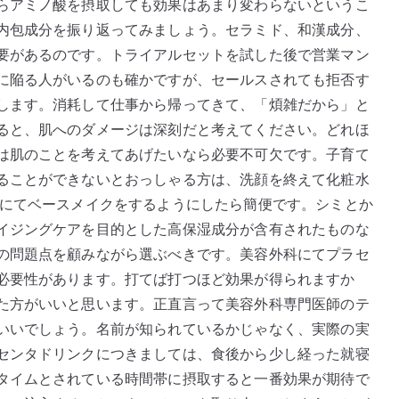
らアミノ酸を摂取しても効果はあまり変わらないというこ
内包成分を振り返ってみましょう。セラミド、和漢成分、
要があるのです。トライアルセットを試した後で営業マン
に陥る人がいるのも確かですが、セールスされても拒否す
します。消耗して仕事から帰ってきて、「煩雑だから」と
ると、肌へのダメージは深刻だと考えてください。どれほ
は肌のことを考えてあげたいなら必要不可欠です。子育て
ることができないとおっしゃる方は、洗顔を終えて化粧水
ムにてベースメイクをするようにしたら簡便です。シミとか
イジングケアを目的とした高保湿成分が含有されたものな
の問題点を顧みながら選ぶべきです。美容外科にてプラセ
必要性があります。打てば打つほど効果が得られますか
た方がいいと思います。正直言って美容外科専門医師のテ
いいでしょう。名前が知られているかじゃなく、実際の実
センタドリンクにつきましては、食後から少し経った就寝
タイムとされている時間帯に摂取すると一番効果が期待で