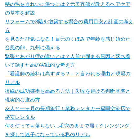
髪の毛をきれいに保つには？元美容師が教えるヘアケア
の基本を解説
リフォームで3階を増築する場合の費用目安と計画の考え
方
を見るたび気になる！目元のくぼみで年齢を感じ始めた
台風の卵、九州に備える
緊張とあがり症の違いとは？人前で固まる原因と落ち着
いて話すための実践的な考え方
「看護師の給料は高すぎる？」と言われる理由と現場の
リアル
復縁の成功確率を高める方法｜失敗を避ける判断基準と
現実的な進め方
友人と一ヶ月の長期旅行！業務レンタカー福岡空港店で
格安レンタル
何を使っても落ちない…毛穴の奥まで届くクレンジング
を探して迷子になっている私のリアル