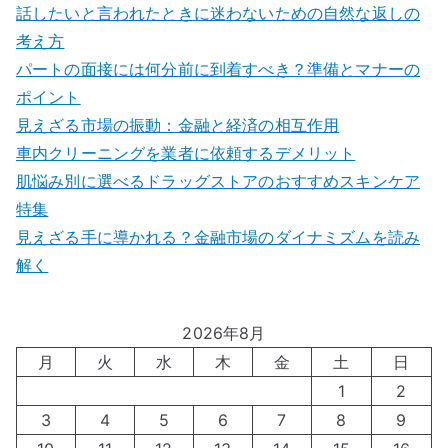
話したいと言われたときに迷わないための自然な返しの
考え方
パートの面接には何分前に到着すべき？準備とマナーの
ポイント
見えざる市場の振動：金融と経済の相互作用
車内クリーニングを業者に依頼するデメリット
肌悩み別に選べるドラッグストアのおすすめスキンケア
特集
見えざる手に導かれる？金融市場のダイナミズムを読み
解く
2026年8月
月
火
水
木
金
土
日
1
2
3
4
5
6
7
8
9