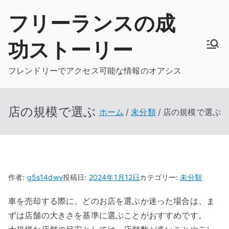
内
フリーランスの成
容
を
功ストーリー
ス
キ
フレンドリーでアクセス可能な情報のオアシス
ッ
プ
店の規模で選ぶ
ホーム
未分類
店の規模で選ぶ
作者:
g5s14dwv
投稿日:
2024年1月12日
カテゴリー:
未分類
車を売却する際に、どのお店を選ぶか迷った場合は、ま
ずは店舗の大きさを基準に選ぶことがおすすめです。