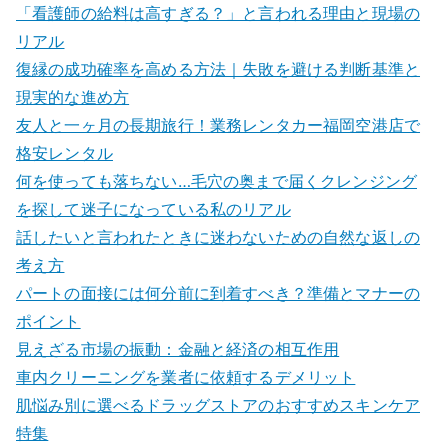
「看護師の給料は高すぎる？」と言われる理由と現場の
リアル
復縁の成功確率を高める方法｜失敗を避ける判断基準と
現実的な進め方
友人と一ヶ月の長期旅行！業務レンタカー福岡空港店で
格安レンタル
何を使っても落ちない…毛穴の奥まで届くクレンジング
を探して迷子になっている私のリアル
話したいと言われたときに迷わないための自然な返しの
考え方
パートの面接には何分前に到着すべき？準備とマナーの
ポイント
見えざる市場の振動：金融と経済の相互作用
車内クリーニングを業者に依頼するデメリット
肌悩み別に選べるドラッグストアのおすすめスキンケア
特集