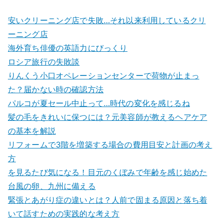
安いクリーニング店で失敗…それ以来利用しているクリ
ーニング店
海外育ち俳優の英語力にびっくり
ロシア旅行の失敗談
りんくう小口オペレーションセンターで荷物が止まっ
た？届かない時の確認方法
パルコが夏セール中止って…時代の変化を感じるね
髪の毛をきれいに保つには？元美容師が教えるヘアケア
の基本を解説
リフォームで3階を増築する場合の費用目安と計画の考え
方
を見るたび気になる！目元のくぼみで年齢を感じ始めた
台風の卵、九州に備える
緊張とあがり症の違いとは？人前で固まる原因と落ち着
いて話すための実践的な考え方