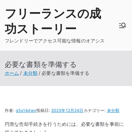
内
フリーランスの成
容
を
功ストーリー
ス
キ
フレンドリーでアクセス可能な情報のオアシス
ッ
プ
必要な書類を準備する
ホーム
未分類
必要な書類を準備する
作者:
g5s14dwv
投稿日:
2023年12月24日
カテゴリー:
未分類
円滑な売却手続きを行うためには、必要な書類を事前に