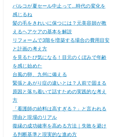
パルコが夏セール中止って…時代の変化を
感じるね
髪の毛をきれいに保つには？元美容師が教
えるヘアケアの基本を解説
リフォームで3階を増築する場合の費用目安
と計画の考え方
を見るたび気になる！目元のくぼみで年齢
を感じ始めた
台風の卵、九州に備える
緊張とあがり症の違いとは？人前で固まる
原因と落ち着いて話すための実践的な考え
方
「看護師の給料は高すぎる？」と言われる
理由と現場のリアル
復縁の成功確率を高める方法｜失敗を避け
る判断基準と現実的な進め方