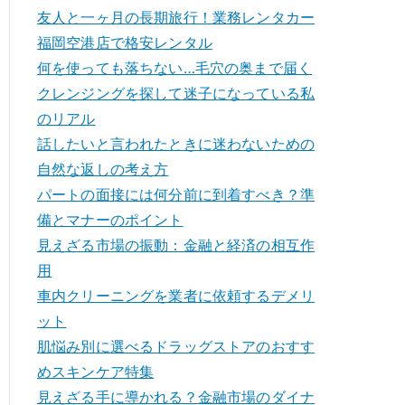
友人と一ヶ月の長期旅行！業務レンタカー
福岡空港店で格安レンタル
何を使っても落ちない…毛穴の奥まで届く
クレンジングを探して迷子になっている私
のリアル
話したいと言われたときに迷わないための
自然な返しの考え方
パートの面接には何分前に到着すべき？準
備とマナーのポイント
見えざる市場の振動：金融と経済の相互作
用
車内クリーニングを業者に依頼するデメリ
ット
肌悩み別に選べるドラッグストアのおすす
めスキンケア特集
見えざる手に導かれる？金融市場のダイナ