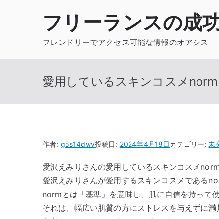
内
フリーランスの成
容
を
フレンドリーでアクセス可能な情報のオアシス
ス
キ
ッ
愛用しているスキンコスメnor
プ
作者:
g5s14dwv
投稿日:
2024年4月18日
カテゴリー:
未
愛沢えみりさんの愛用しているスキンコスメnor
愛沢えみりさんが愛用するスキンコスメであるno
normとは「基準」を意味し、肌に自信を持って
それは、幅広い肌質の方にストレスを与えずに満