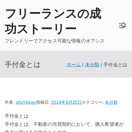
内
フリーランスの成
容
を
功ストーリー
ス
キ
フレンドリーでアクセス可能な情報のオアシス
ッ
プ
手付金とは
ホーム
未分類
手付金とは
作者:
g5s14dwv
投稿日:
2024年6月25日
カテゴリー:
未分類
手付金とは
手付金とは、不動産の売買契約において、購入希望者が