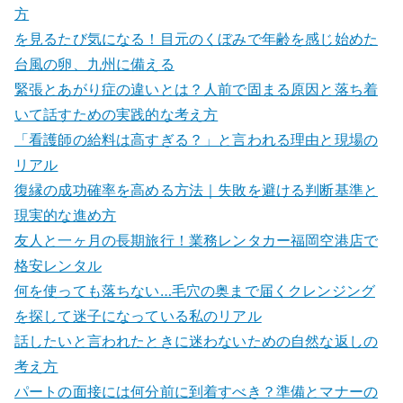
方
を見るたび気になる！目元のくぼみで年齢を感じ始めた
台風の卵、九州に備える
緊張とあがり症の違いとは？人前で固まる原因と落ち着
いて話すための実践的な考え方
「看護師の給料は高すぎる？」と言われる理由と現場の
リアル
復縁の成功確率を高める方法｜失敗を避ける判断基準と
現実的な進め方
友人と一ヶ月の長期旅行！業務レンタカー福岡空港店で
格安レンタル
何を使っても落ちない…毛穴の奥まで届くクレンジング
を探して迷子になっている私のリアル
話したいと言われたときに迷わないための自然な返しの
考え方
パートの面接には何分前に到着すべき？準備とマナーの