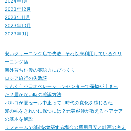
2024年1月
2023年12月
2023年11月
2023年10月
2023年9月
安いクリーニング店で失敗…それ以来利用しているクリ
ーニング店
海外育ち俳優の英語力にびっくり
ロシア旅行の失敗談
りんくう小口オペレーションセンターで荷物が止まっ
た？届かない時の確認方法
パルコが夏セール中止って…時代の変化を感じるね
髪の毛をきれいに保つには？元美容師が教えるヘアケア
の基本を解説
リフォームで3階を増築する場合の費用目安と計画の考え