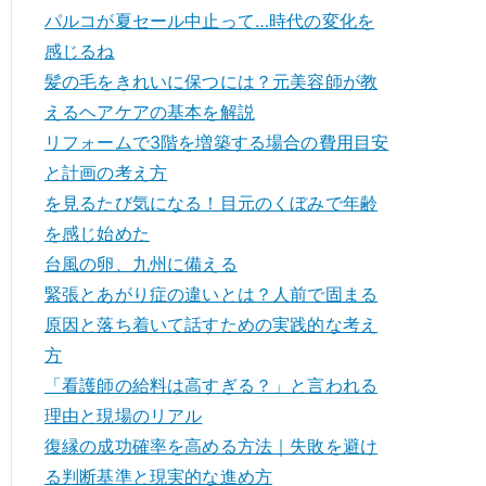
パルコが夏セール中止って…時代の変化を
感じるね
髪の毛をきれいに保つには？元美容師が教
えるヘアケアの基本を解説
リフォームで3階を増築する場合の費用目安
と計画の考え方
を見るたび気になる！目元のくぼみで年齢
を感じ始めた
台風の卵、九州に備える
緊張とあがり症の違いとは？人前で固まる
原因と落ち着いて話すための実践的な考え
方
「看護師の給料は高すぎる？」と言われる
理由と現場のリアル
復縁の成功確率を高める方法｜失敗を避け
る判断基準と現実的な進め方