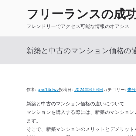
内
フリーランスの成
容
を
フレンドリーでアクセス可能な情報のオアシス
ス
キ
ッ
新築と中古のマンション価格の
プ
作者:
g5s14dwv
投稿日:
2024年6月6日
カテゴリー:
未分
新築と中古のマンション価格の違いについて
マンションを購入する際には、新築のマンション
ます。
そこで、新築マンションのメリットとデメリット