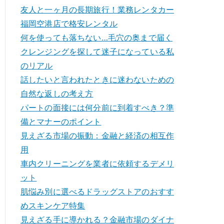
友人と一ヶ月の長期旅行！業務レンタカー
福岡空港店で格安レンタル
何を使っても落ちない…毛穴の奥まで届く
クレンジングを探して迷子になっている私
のリアル
話したいと言われたときに迷わないための
自然な返しの考え方
パートの面接には何分前に到着すべき？準
備とマナーのポイント
見えざる市場の振動：金融と経済の相互作
用
車内クリーニングを業者に依頼するデメリ
ット
肌悩み別に選べるドラッグストアのおすす
めスキンケア特集
見えざる手に導かれる？金融市場のダイナ