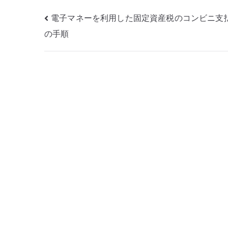
投
電子マネーを利用した固定資産税のコンビニ支
の手順
稿
ナ
ビ
ゲ
ー
シ
ョ
ン