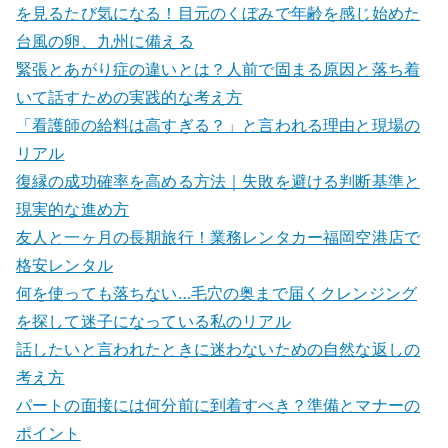
を見るたび気になる！目元のくぼみで年齢を感じ始めた
台風の卵、九州に備える
緊張とあがり症の違いとは？人前で固まる原因と落ち着
いて話すための実践的な考え方
「看護師の給料は高すぎる？」と言われる理由と現場の
リアル
復縁の成功確率を高める方法｜失敗を避ける判断基準と
現実的な進め方
友人と一ヶ月の長期旅行！業務レンタカー福岡空港店で
格安レンタル
何を使っても落ちない…毛穴の奥まで届くクレンジング
を探して迷子になっている私のリアル
話したいと言われたときに迷わないための自然な返しの
考え方
パートの面接には何分前に到着すべき？準備とマナーの
ポイント