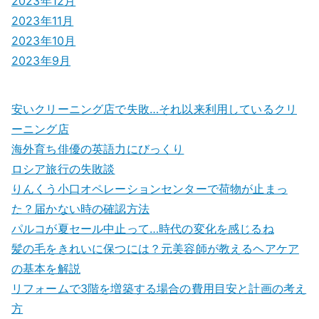
2023年12月
2023年11月
2023年10月
2023年9月
安いクリーニング店で失敗…それ以来利用しているクリ
ーニング店
海外育ち俳優の英語力にびっくり
ロシア旅行の失敗談
りんくう小口オペレーションセンターで荷物が止まっ
た？届かない時の確認方法
パルコが夏セール中止って…時代の変化を感じるね
髪の毛をきれいに保つには？元美容師が教えるヘアケア
の基本を解説
リフォームで3階を増築する場合の費用目安と計画の考え
方