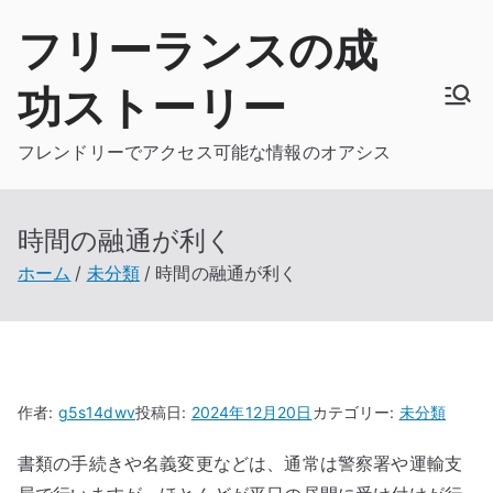
内
フリーランスの成
容
を
功ストーリー
ス
キ
フレンドリーでアクセス可能な情報のオアシス
ッ
プ
時間の融通が利く
ホーム
未分類
時間の融通が利く
作者:
g5s14dwv
投稿日:
2024年12月20日
カテゴリー:
未分類
書類の手続きや名義変更などは、通常は警察署や運輸支