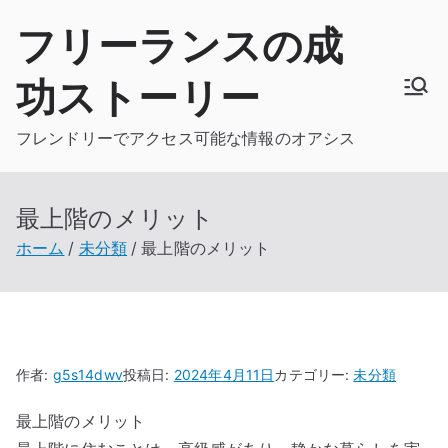
内
フリーランスの成
容
を
功ストーリー
ス
キ
フレンドリーでアクセス可能な情報のオアシス
ッ
プ
最上階のメリット
ホーム
未分類
最上階のメリット
作者:
g5s14dwv
投稿日:
2024年4月11日
カテゴリー:
未分類
最上階のメリット