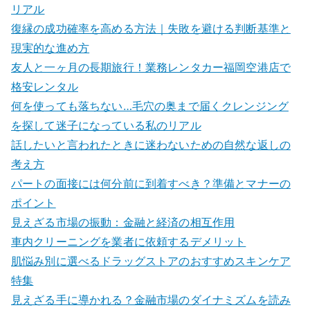
リアル
復縁の成功確率を高める方法｜失敗を避ける判断基準と
現実的な進め方
友人と一ヶ月の長期旅行！業務レンタカー福岡空港店で
格安レンタル
何を使っても落ちない…毛穴の奥まで届くクレンジング
を探して迷子になっている私のリアル
話したいと言われたときに迷わないための自然な返しの
考え方
パートの面接には何分前に到着すべき？準備とマナーの
ポイント
見えざる市場の振動：金融と経済の相互作用
車内クリーニングを業者に依頼するデメリット
肌悩み別に選べるドラッグストアのおすすめスキンケア
特集
見えざる手に導かれる？金融市場のダイナミズムを読み