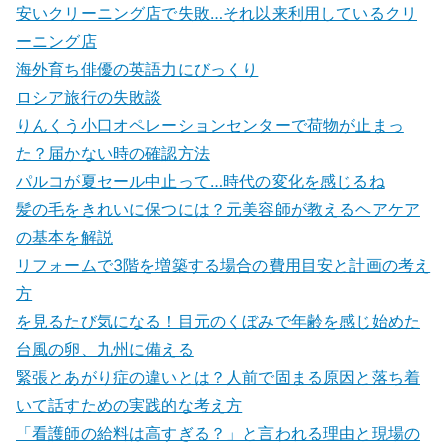
安いクリーニング店で失敗…それ以来利用しているクリ
ーニング店
海外育ち俳優の英語力にびっくり
ロシア旅行の失敗談
りんくう小口オペレーションセンターで荷物が止まっ
た？届かない時の確認方法
パルコが夏セール中止って…時代の変化を感じるね
髪の毛をきれいに保つには？元美容師が教えるヘアケア
の基本を解説
リフォームで3階を増築する場合の費用目安と計画の考え
方
を見るたび気になる！目元のくぼみで年齢を感じ始めた
台風の卵、九州に備える
緊張とあがり症の違いとは？人前で固まる原因と落ち着
いて話すための実践的な考え方
「看護師の給料は高すぎる？」と言われる理由と現場の