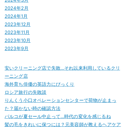
2024年2月
2024年1月
2023年12月
2023年11月
2023年10月
2023年9月
安いクリーニング店で失敗…それ以来利用しているクリ
ーニング店
海外育ち俳優の英語力にびっくり
ロシア旅行の失敗談
りんくう小口オペレーションセンターで荷物が止まっ
た？届かない時の確認方法
パルコが夏セール中止って…時代の変化を感じるね
髪の毛をきれいに保つには？元美容師が教えるヘアケア