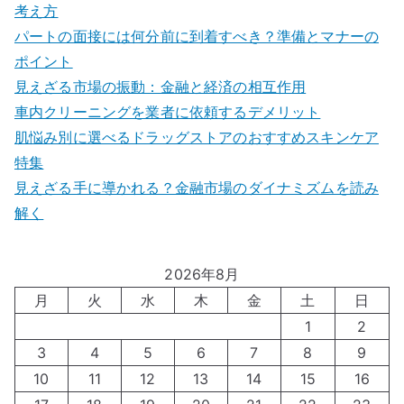
考え方
パートの面接には何分前に到着すべき？準備とマナーの
ポイント
見えざる市場の振動：金融と経済の相互作用
車内クリーニングを業者に依頼するデメリット
肌悩み別に選べるドラッグストアのおすすめスキンケア
特集
見えざる手に導かれる？金融市場のダイナミズムを読み
解く
2026年8月
月
火
水
木
金
土
日
1
2
3
4
5
6
7
8
9
10
11
12
13
14
15
16