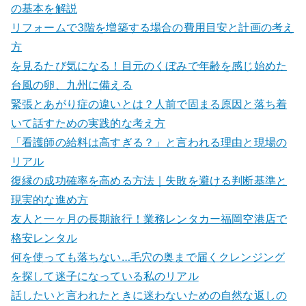
の基本を解説
リフォームで3階を増築する場合の費用目安と計画の考え
方
を見るたび気になる！目元のくぼみで年齢を感じ始めた
台風の卵、九州に備える
緊張とあがり症の違いとは？人前で固まる原因と落ち着
いて話すための実践的な考え方
「看護師の給料は高すぎる？」と言われる理由と現場の
リアル
復縁の成功確率を高める方法｜失敗を避ける判断基準と
現実的な進め方
友人と一ヶ月の長期旅行！業務レンタカー福岡空港店で
格安レンタル
何を使っても落ちない…毛穴の奥まで届くクレンジング
を探して迷子になっている私のリアル
話したいと言われたときに迷わないための自然な返しの