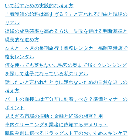
いて話すための実践的な考え方
「看護師の給料は高すぎる？」と言われる理由と現場の
リアル
復縁の成功確率を高める方法｜失敗を避ける判断基準と
現実的な進め方
友人と一ヶ月の長期旅行！業務レンタカー福岡空港店で
格安レンタル
何を使っても落ちない…毛穴の奥まで届くクレンジング
を探して迷子になっている私のリアル
話したいと言われたときに迷わないための自然な返しの
考え方
パートの面接には何分前に到着すべき？準備とマナーの
ポイント
見えざる市場の振動：金融と経済の相互作用
車内クリーニングを業者に依頼するデメリット
肌悩み別に選べるドラッグストアのおすすめスキンケア