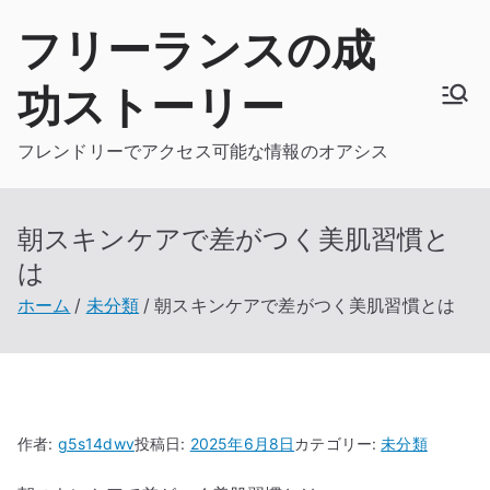
内
フリーランスの成
容
を
功ストーリー
ス
キ
フレンドリーでアクセス可能な情報のオアシス
ッ
プ
朝スキンケアで差がつく美肌習慣と
は
ホーム
未分類
朝スキンケアで差がつく美肌習慣とは
作者:
g5s14dwv
投稿日:
2025年6月8日
カテゴリー:
未分類