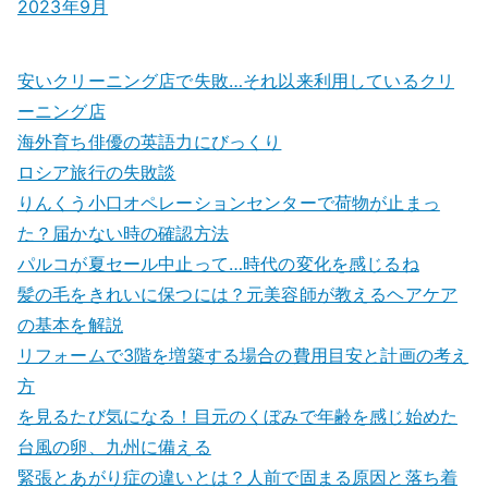
2023年9月
安いクリーニング店で失敗…それ以来利用しているクリ
ーニング店
海外育ち俳優の英語力にびっくり
ロシア旅行の失敗談
りんくう小口オペレーションセンターで荷物が止まっ
た？届かない時の確認方法
パルコが夏セール中止って…時代の変化を感じるね
髪の毛をきれいに保つには？元美容師が教えるヘアケア
の基本を解説
リフォームで3階を増築する場合の費用目安と計画の考え
方
を見るたび気になる！目元のくぼみで年齢を感じ始めた
台風の卵、九州に備える
緊張とあがり症の違いとは？人前で固まる原因と落ち着