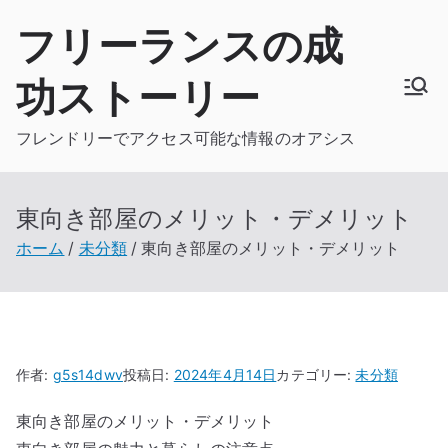
内
フリーランスの成
容
を
功ストーリー
ス
キ
フレンドリーでアクセス可能な情報のオアシス
ッ
プ
東向き部屋のメリット・デメリット
ホーム
未分類
東向き部屋のメリット・デメリット
作者:
g5s14dwv
投稿日:
2024年4月14日
カテゴリー:
未分類
東向き部屋のメリット・デメリット