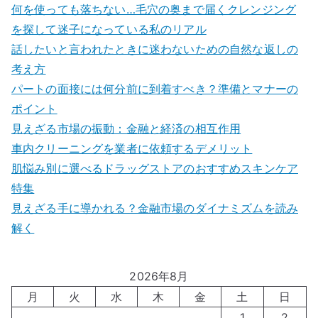
何を使っても落ちない…毛穴の奥まで届くクレンジング
を探して迷子になっている私のリアル
話したいと言われたときに迷わないための自然な返しの
考え方
パートの面接には何分前に到着すべき？準備とマナーの
ポイント
見えざる市場の振動：金融と経済の相互作用
車内クリーニングを業者に依頼するデメリット
肌悩み別に選べるドラッグストアのおすすめスキンケア
特集
見えざる手に導かれる？金融市場のダイナミズムを読み
解く
2026年8月
月
火
水
木
金
土
日
1
2