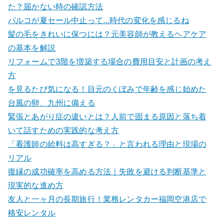
た？届かない時の確認方法
パルコが夏セール中止って…時代の変化を感じるね
髪の毛をきれいに保つには？元美容師が教えるヘアケア
の基本を解説
リフォームで3階を増築する場合の費用目安と計画の考え
方
を見るたび気になる！目元のくぼみで年齢を感じ始めた
台風の卵、九州に備える
緊張とあがり症の違いとは？人前で固まる原因と落ち着
いて話すための実践的な考え方
「看護師の給料は高すぎる？」と言われる理由と現場の
リアル
復縁の成功確率を高める方法｜失敗を避ける判断基準と
現実的な進め方
友人と一ヶ月の長期旅行！業務レンタカー福岡空港店で
格安レンタル