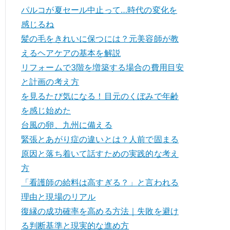
パルコが夏セール中止って…時代の変化を
感じるね
髪の毛をきれいに保つには？元美容師が教
えるヘアケアの基本を解説
リフォームで3階を増築する場合の費用目安
と計画の考え方
を見るたび気になる！目元のくぼみで年齢
を感じ始めた
台風の卵、九州に備える
緊張とあがり症の違いとは？人前で固まる
原因と落ち着いて話すための実践的な考え
方
「看護師の給料は高すぎる？」と言われる
理由と現場のリアル
復縁の成功確率を高める方法｜失敗を避け
る判断基準と現実的な進め方