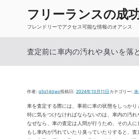
内
フリーランスの成
容
を
フレンドリーでアクセス可能な情報のオアシス
ス
キ
ッ
査定前に車内の汚れや臭いを落
プ
作者:
g5s14dwv
投稿日:
2024年10月11日
カテゴリー:
未
車を査定する際には、事前に車の状態をしっかり
特に気をつけなければならないのは、車内の汚れ
なぜなら、車の査定は人間が行うため、その人に
もし車内が汚れていたり臭っていたりすると、査