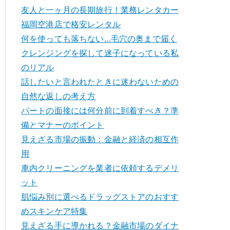
友人と一ヶ月の長期旅行！業務レンタカー
福岡空港店で格安レンタル
何を使っても落ちない…毛穴の奥まで届く
クレンジングを探して迷子になっている私
のリアル
話したいと言われたときに迷わないための
自然な返しの考え方
パートの面接には何分前に到着すべき？準
備とマナーのポイント
見えざる市場の振動：金融と経済の相互作
用
車内クリーニングを業者に依頼するデメリ
ット
肌悩み別に選べるドラッグストアのおすす
めスキンケア特集
見えざる手に導かれる？金融市場のダイナ