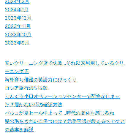
2024年2月
2024年1月
2023年12月
2023年11月
2023年10月
2023年9月
安いクリーニング店で失敗…それ以来利用しているクリ
ーニング店
海外育ち俳優の英語力にびっくり
ロシア旅行の失敗談
りんくう小口オペレーションセンターで荷物が止まっ
た？届かない時の確認方法
パルコが夏セール中止って…時代の変化を感じるね
髪の毛をきれいに保つには？元美容師が教えるヘアケア
の基本を解説