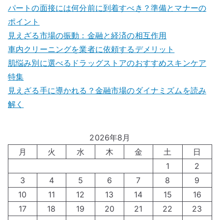
パートの面接には何分前に到着すべき？準備とマナーの
ポイント
見えざる市場の振動：金融と経済の相互作用
車内クリーニングを業者に依頼するデメリット
肌悩み別に選べるドラッグストアのおすすめスキンケア
特集
見えざる手に導かれる？金融市場のダイナミズムを読み
解く
2026年8月
月
火
水
木
金
土
日
1
2
3
4
5
6
7
8
9
10
11
12
13
14
15
16
17
18
19
20
21
22
23