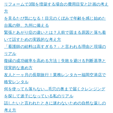
リフォームで3階を増築する場合の費用目安と計画の考え
方
を見るたび気になる！目元のくぼみで年齢を感じ始めた
台風の卵、九州に備える
緊張とあがり症の違いとは？人前で固まる原因と落ち着
いて話すための実践的な考え方
「看護師の給料は高すぎる？」と言われる理由と現場の
リアル
復縁の成功確率を高める方法｜失敗を避ける判断基準と
現実的な進め方
友人と一ヶ月の長期旅行！業務レンタカー福岡空港店で
格安レンタル
何を使っても落ちない…毛穴の奥まで届くクレンジング
を探して迷子になっている私のリアル
話したいと言われたときに迷わないための自然な返しの
考え方