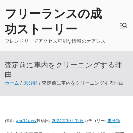
内
フリーランスの成
容
を
功ストーリー
ス
キ
フレンドリーでアクセス可能な情報のオアシス
ッ
プ
査定前に車内をクリーニングする理
由
ホーム
未分類
査定前に車内をクリーニングする理由
作者:
g5s14dwv
投稿日:
2024年10月12日
カテゴリー:
未分類