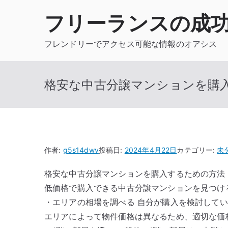
内
フリーランスの成
容
を
フレンドリーでアクセス可能な情報のオアシス
ス
キ
ッ
格安な中古分譲マンションを購
プ
作者:
g5s14dwv
投稿日:
2024年4月22日
カテゴリー:
未
格安な中古分譲マンションを購入するための方法
低価格で購入できる中古分譲マンションを見つけ
・エリアの相場を調べる 自分が購入を検討して
エリアによって物件価格は異なるため、適切な価