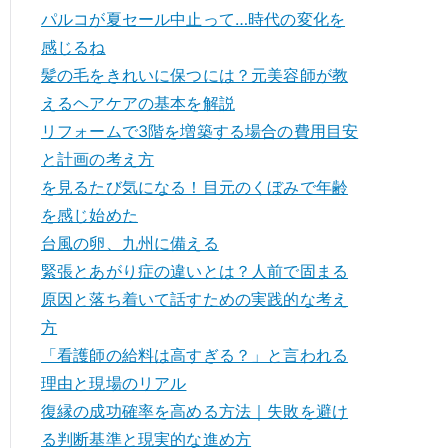
パルコが夏セール中止って…時代の変化を
感じるね
髪の毛をきれいに保つには？元美容師が教
えるヘアケアの基本を解説
リフォームで3階を増築する場合の費用目安
と計画の考え方
を見るたび気になる！目元のくぼみで年齢
を感じ始めた
台風の卵、九州に備える
緊張とあがり症の違いとは？人前で固まる
原因と落ち着いて話すための実践的な考え
方
「看護師の給料は高すぎる？」と言われる
理由と現場のリアル
復縁の成功確率を高める方法｜失敗を避け
る判断基準と現実的な進め方