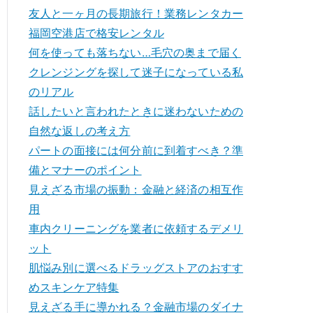
友人と一ヶ月の長期旅行！業務レンタカー
福岡空港店で格安レンタル
何を使っても落ちない…毛穴の奥まで届く
クレンジングを探して迷子になっている私
のリアル
話したいと言われたときに迷わないための
自然な返しの考え方
パートの面接には何分前に到着すべき？準
備とマナーのポイント
見えざる市場の振動：金融と経済の相互作
用
車内クリーニングを業者に依頼するデメリ
ット
肌悩み別に選べるドラッグストアのおすす
めスキンケア特集
見えざる手に導かれる？金融市場のダイナ