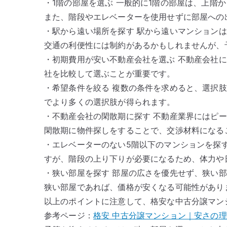
・1階の部屋を選ぶ 一般的に1階の部屋は、上階
また、階段やエレベーターを使用せずに部屋への
・駅から遠い場所を探す 駅から遠いマンション
交通の利便性には制約があるかもしれませんが、
・初期費用が安い不動産会社を選ぶ 不動産会社
社を比較して選ぶことが重要です。
・希望条件を絞る 複数の条件を求めると、選択
でより多くの選択肢が得られます。
・不動産会社の閑散期に探す 不動産業界にはピ
閑散期に物件探しをすることで、交渉材料になる
・エレベーターのない5階以下のマンションを探
すが、階段の上り下りが必要になるため、体力や
・狭い部屋を探す 部屋の広さを優先せず、狭い
狭い部屋であれば、価格が安くなる可能性があり
以上のポイントに注意して、格安な中古分譲マン
参考ページ：
格安 中古分譲マンション｜安さの