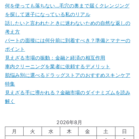
何を使っても落ちない…毛穴の奥まで届くクレンジング
を探して迷子になっている私のリアル
話したいと言われたときに迷わないための自然な返しの
考え方
パートの面接には何分前に到着すべき？準備とマナーの
ポイント
見えざる市場の振動：金融と経済の相互作用
車内クリーニングを業者に依頼するデメリット
肌悩み別に選べるドラッグストアのおすすめスキンケア
特集
見えざる手に導かれる？金融市場のダイナミズムを読み
解く
2026年8月
月
火
水
木
金
土
日