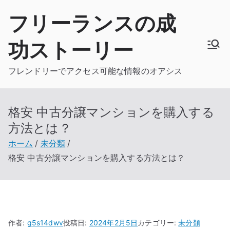
内
フリーランスの成
容
を
功ストーリー
ス
キ
フレンドリーでアクセス可能な情報のオアシス
ッ
プ
格安 中古分譲マンションを購入する
方法とは？
ホーム
未分類
格安 中古分譲マンションを購入する方法とは？
作者:
g5s14dwv
投稿日:
2024年2月5日
カテゴリー:
未分類