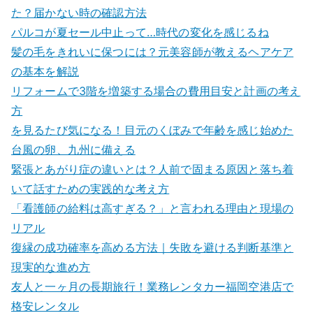
た？届かない時の確認方法
パルコが夏セール中止って…時代の変化を感じるね
髪の毛をきれいに保つには？元美容師が教えるヘアケア
の基本を解説
リフォームで3階を増築する場合の費用目安と計画の考え
方
を見るたび気になる！目元のくぼみで年齢を感じ始めた
台風の卵、九州に備える
緊張とあがり症の違いとは？人前で固まる原因と落ち着
いて話すための実践的な考え方
「看護師の給料は高すぎる？」と言われる理由と現場の
リアル
復縁の成功確率を高める方法｜失敗を避ける判断基準と
現実的な進め方
友人と一ヶ月の長期旅行！業務レンタカー福岡空港店で
格安レンタル