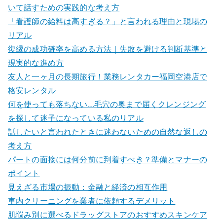
いて話すための実践的な考え方
「看護師の給料は高すぎる？」と言われる理由と現場の
リアル
復縁の成功確率を高める方法｜失敗を避ける判断基準と
現実的な進め方
友人と一ヶ月の長期旅行！業務レンタカー福岡空港店で
格安レンタル
何を使っても落ちない…毛穴の奥まで届くクレンジング
を探して迷子になっている私のリアル
話したいと言われたときに迷わないための自然な返しの
考え方
パートの面接には何分前に到着すべき？準備とマナーの
ポイント
見えざる市場の振動：金融と経済の相互作用
車内クリーニングを業者に依頼するデメリット
肌悩み別に選べるドラッグストアのおすすめスキンケア