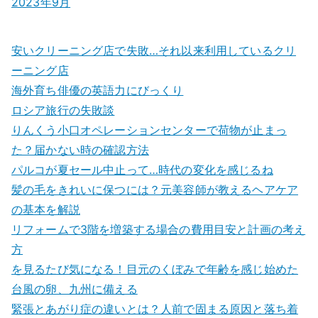
2023年9月
安いクリーニング店で失敗…それ以来利用しているクリ
ーニング店
海外育ち俳優の英語力にびっくり
ロシア旅行の失敗談
りんくう小口オペレーションセンターで荷物が止まっ
た？届かない時の確認方法
パルコが夏セール中止って…時代の変化を感じるね
髪の毛をきれいに保つには？元美容師が教えるヘアケア
の基本を解説
リフォームで3階を増築する場合の費用目安と計画の考え
方
を見るたび気になる！目元のくぼみで年齢を感じ始めた
台風の卵、九州に備える
緊張とあがり症の違いとは？人前で固まる原因と落ち着