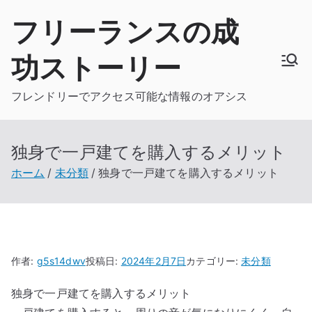
内
フリーランスの成
容
を
功ストーリー
ス
キ
フレンドリーでアクセス可能な情報のオアシス
ッ
プ
独身で一戸建てを購入するメリット
ホーム
未分類
独身で一戸建てを購入するメリット
作者:
g5s14dwv
投稿日:
2024年2月7日
カテゴリー:
未分類
独身で一戸建てを購入するメリット