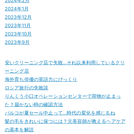
2024年2月
2024年1月
2023年12月
2023年11月
2023年10月
2023年9月
安いクリーニング店で失敗…それ以来利用しているクリ
ーニング店
海外育ち俳優の英語力にびっくり
ロシア旅行の失敗談
りんくう小口オペレーションセンターで荷物が止まっ
た？届かない時の確認方法
パルコが夏セール中止って…時代の変化を感じるね
髪の毛をきれいに保つには？元美容師が教えるヘアケア
の基本を解説