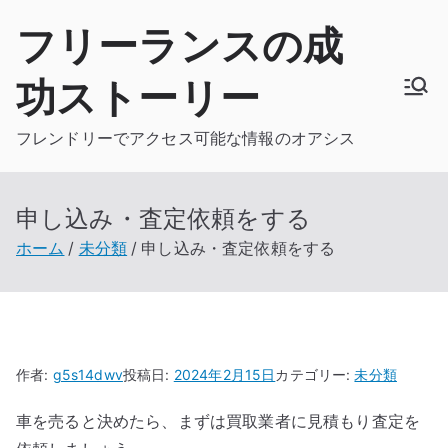
内
フリーランスの成
容
を
功ストーリー
ス
キ
フレンドリーでアクセス可能な情報のオアシス
ッ
プ
申し込み・査定依頼をする
ホーム
未分類
申し込み・査定依頼をする
作者:
g5s14dwv
投稿日:
2024年2月15日
カテゴリー:
未分類
車を売ると決めたら、まずは買取業者に見積もり査定を