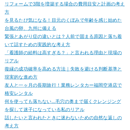
リフォームで3階を増築する場合の費用目安と計画の考え
方
を見るたび気になる！目元のくぼみで年齢を感じ始めた
台風の卵、九州に備える
緊張とあがり症の違いとは？人前で固まる原因と落ち着
いて話すための実践的な考え方
「看護師の給料は高すぎる？」と言われる理由と現場の
リアル
復縁の成功確率を高める方法｜失敗を避ける判断基準と
現実的な進め方
友人と一ヶ月の長期旅行！業務レンタカー福岡空港店で
格安レンタル
何を使っても落ちない…毛穴の奥まで届くクレンジング
を探して迷子になっている私のリアル
話したいと言われたときに迷わないための自然な返しの
考え方