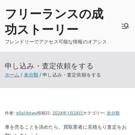
内
フリーランスの成
容
を
功ストーリー
ス
キ
フレンドリーでアクセス可能な情報のオアシス
ッ
プ
申し込み・査定依頼をする
ホーム
未分類
申し込み・査定依頼をする
作者:
g5s14dwv
投稿日:
2024年1月24日
カテゴリー:
未分類
車を売ることを決めたら、買取業者に見積もり査定をお