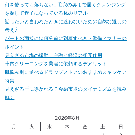
何を使っても落ちない…毛穴の奥まで届くクレンジング
を探して迷子になっている私のリアル
話したいと言われたときに迷わないための自然な返しの
考え方
パートの面接には何分前に到着すべき？準備とマナーの
ポイント
見えざる市場の振動：金融と経済の相互作用
車内クリーニングを業者に依頼するデメリット
肌悩み別に選べるドラッグストアのおすすめスキンケア
特集
見えざる手に導かれる？金融市場のダイナミズムを読み
解く
2026年8月
月
火
水
木
金
土
日