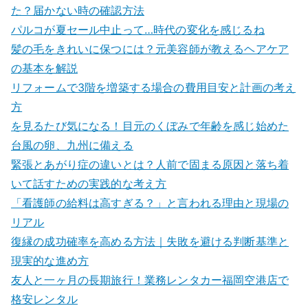
た？届かない時の確認方法
パルコが夏セール中止って…時代の変化を感じるね
髪の毛をきれいに保つには？元美容師が教えるヘアケア
の基本を解説
リフォームで3階を増築する場合の費用目安と計画の考え
方
を見るたび気になる！目元のくぼみで年齢を感じ始めた
台風の卵、九州に備える
緊張とあがり症の違いとは？人前で固まる原因と落ち着
いて話すための実践的な考え方
「看護師の給料は高すぎる？」と言われる理由と現場の
リアル
復縁の成功確率を高める方法｜失敗を避ける判断基準と
現実的な進め方
友人と一ヶ月の長期旅行！業務レンタカー福岡空港店で
格安レンタル