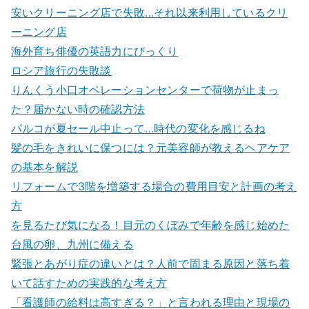
安いクリーニング店で失敗…それ以来利用しているクリ
ーニング店
海外育ち俳優の英語力にびっくり
ロシア旅行の失敗談
りんくう小口オペレーションセンターで荷物が止まっ
た？届かない時の確認方法
パルコが夏セール中止って…時代の変化を感じるね
髪の毛をきれいに保つには？元美容師が教えるヘアケア
の基本を解説
リフォームで3階を増築する場合の費用目安と計画の考え
方
を見るたび気になる！目元のくぼみで年齢を感じ始めた
台風の卵、九州に備える
緊張とあがり症の違いとは？人前で固まる原因と落ち着
いて話すための実践的な考え方
「看護師の給料は高すぎる？」と言われる理由と現場の