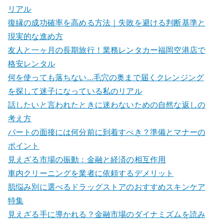
リアル
復縁の成功確率を高める方法｜失敗を避ける判断基準と
現実的な進め方
友人と一ヶ月の長期旅行！業務レンタカー福岡空港店で
格安レンタル
何を使っても落ちない…毛穴の奥まで届くクレンジング
を探して迷子になっている私のリアル
話したいと言われたときに迷わないための自然な返しの
考え方
パートの面接には何分前に到着すべき？準備とマナーの
ポイント
見えざる市場の振動：金融と経済の相互作用
車内クリーニングを業者に依頼するデメリット
肌悩み別に選べるドラッグストアのおすすめスキンケア
特集
見えざる手に導かれる？金融市場のダイナミズムを読み