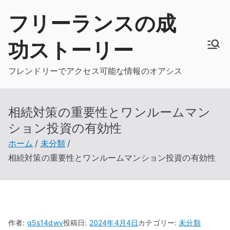
内
フリーランスの成
容
を
功ストーリー
ス
キ
フレンドリーでアクセス可能な情報のオアシス
ッ
プ
相続対策の重要性とワンルームマン
ション投資の有効性
ホーム
未分類
相続対策の重要性とワンルームマンション投資の有効性
作者:
g5s14dwv
投稿日:
2024年4月4日
カテゴリー:
未分類