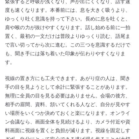
緊張すると呼吸が浅くなり、声が出にくくなり、話す速
度も速くなります。本番前には、息を大きく吸うより、
ゆっくり吐く意識を持って下さい。長めに息を吐くと、
肩や喉の力が抜けやすくなります。話し始める前に一拍
置く、最初の一文だけは普段よりゆっくり読む、語尾ま
で言い切ってから次に進む。この三つを意識するだけで
も、聞き手には落ち着いた印象が伝わりやすくなりま
す。
視線の置き方にも工夫できます。あがり症の人は、聞き
手の目を見ようとして余計に緊張することがあります。
無理に全員の目を見る必要はありません。会場の後方、
相手の眉間、資料、頷いてくれる人など、自分が見やす
い場所をいくつか決めておくと楽になります。オンライ
ン会議なら、画面全体を見続けるより、カメラ付近や資
料画面に視線を置くと負担が減ります。視線を固定しす