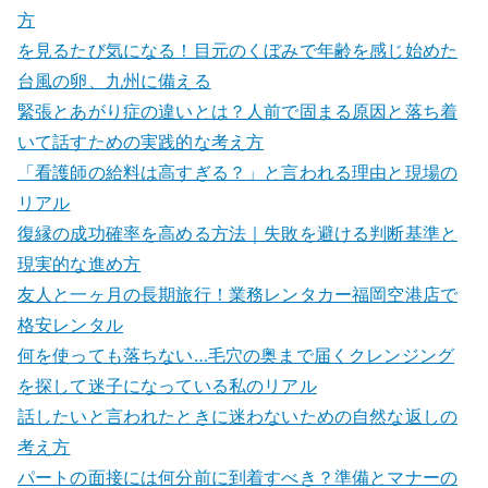
方
を見るたび気になる！目元のくぼみで年齢を感じ始めた
台風の卵、九州に備える
緊張とあがり症の違いとは？人前で固まる原因と落ち着
いて話すための実践的な考え方
「看護師の給料は高すぎる？」と言われる理由と現場の
リアル
復縁の成功確率を高める方法｜失敗を避ける判断基準と
現実的な進め方
友人と一ヶ月の長期旅行！業務レンタカー福岡空港店で
格安レンタル
何を使っても落ちない…毛穴の奥まで届くクレンジング
を探して迷子になっている私のリアル
話したいと言われたときに迷わないための自然な返しの
考え方
パートの面接には何分前に到着すべき？準備とマナーの