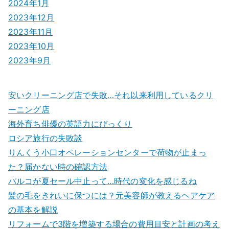
2024年1月
2023年12月
2023年11月
2023年10月
2023年9月
安いクリーニング店で失敗…それ以来利用しているクリ
ーニング店
海外育ち俳優の英語力にびっくり
ロシア旅行の失敗談
りんくう小口オペレーションセンターで荷物が止まっ
た？届かない時の確認方法
パルコが夏セール中止って…時代の変化を感じるね
髪の毛をきれいに保つには？元美容師が教えるヘアケア
の基本を解説
リフォームで3階を増築する場合の費用目安と計画の考え