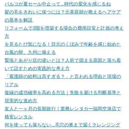
パルコが夏セール中止って…時代の変化を感じるね
髪の毛をきれいに保つには？元美容師が教えるヘアケア
の基本を解説
リフォームで3階を増築する場合の費用目安と計画の考え
方
を見るたび気になる！目元のくぼみで年齢を感じ始めた
台風の卵、九州に備える
緊張とあがり症の違いとは？人前で固まる原因と落ち着
いて話すための実践的な考え方
「看護師の給料は高すぎる？」と言われる理由と現場の
リアル
復縁の成功確率を高める方法｜失敗を避ける判断基準と
現実的な進め方
友人と一ヶ月の長期旅行！業務レンタカー福岡空港店で
格安レンタル
何を使っても落ちない…毛穴の奥まで届くクレンジング