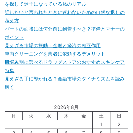
を探して迷子になっている私のリアル
話したいと言われたときに迷わないための自然な返しの
考え方
パートの面接には何分前に到着すべき？準備とマナーの
ポイント
見えざる市場の振動：金融と経済の相互作用
車内クリーニングを業者に依頼するデメリット
肌悩み別に選べるドラッグストアのおすすめスキンケア
特集
見えざる手に導かれる？金融市場のダイナミズムを読み
解く
2026年8月
月
火
水
木
金
土
日
1
2
3
4
5
6
7
8
9