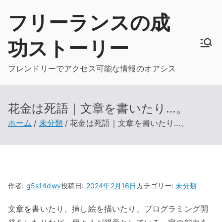
内
フリーランスの成
容
を
功ストーリー
ス
キ
フレンドリーでアクセス可能な情報のオアシス
ッ
プ
花金は死語｜文章を書いたり…。
ホーム
未分類
花金は死語｜文章を書いたり…。
作者:
g5s14dwv
投稿日:
2024年2月16日
カテゴリー:
未分類
文章を書いたり、挿し絵を描いたり、プログラミング開