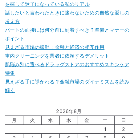
を探して迷子になっている私のリアル
話したいと言われたときに迷わないための自然な返しの
考え方
パートの面接には何分前に到着すべき？準備とマナーの
ポイント
見えざる市場の振動：金融と経済の相互作用
車内クリーニングを業者に依頼するデメリット
肌悩み別に選べるドラッグストアのおすすめスキンケア
特集
見えざる手に導かれる？金融市場のダイナミズムを読み
解く
2026年8月
月
火
水
木
金
土
日
1
2
3
4
5
6
7
8
9