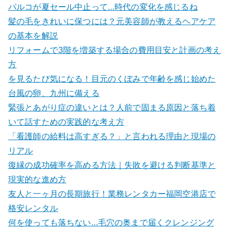
パルコが夏セール中止って…時代の変化を感じるね
髪の毛をきれいに保つには？元美容師が教えるヘアケア
の基本を解説
リフォームで3階を増築する場合の費用目安と計画の考え
方
を見るたび気になる！目元のくぼみで年齢を感じ始めた
台風の卵、九州に備える
緊張とあがり症の違いとは？人前で固まる原因と落ち着
いて話すための実践的な考え方
「看護師の給料は高すぎる？」と言われる理由と現場の
リアル
復縁の成功確率を高める方法｜失敗を避ける判断基準と
現実的な進め方
友人と一ヶ月の長期旅行！業務レンタカー福岡空港店で
格安レンタル
何を使っても落ちない…毛穴の奥まで届くクレンジング