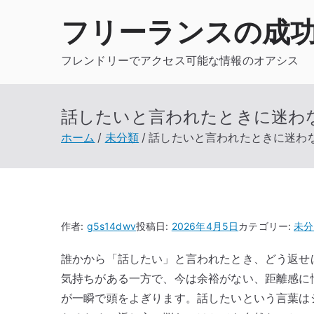
内
フリーランスの成
容
を
フレンドリーでアクセス可能な情報のオアシス
ス
キ
ッ
話したいと言われたときに迷わ
プ
ホーム
未分類
話したいと言われたときに迷わ
作者:
g5s14dwv
投稿日:
2026年4月5日
カテゴリー:
未分
誰かから「話したい」と言われたとき、どう返せ
気持ちがある一方で、今は余裕がない、距離感に
が一瞬で頭をよぎります。話したいという言葉は