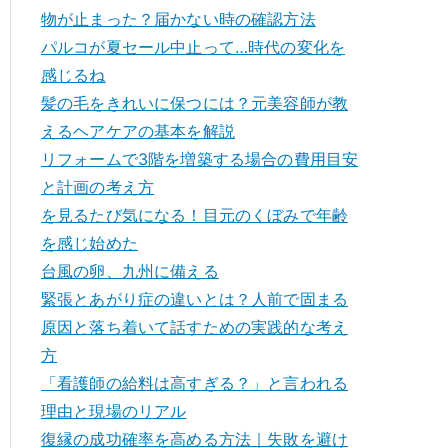
物が止まった？届かない時の確認方法
パルコが夏セール中止って…時代の変化を
感じるね
髪の毛をきれいに保つには？元美容師が教
えるヘアケアの基本を解説
リフォームで3階を増築する場合の費用目安
と計画の考え方
を見るたび気になる！目元のくぼみで年齢
を感じ始めた
台風の卵、九州に備える
緊張とあがり症の違いとは？人前で固まる
原因と落ち着いて話すための実践的な考え
方
「看護師の給料は高すぎる？」と言われる
理由と現場のリアル
復縁の成功確率を高める方法｜失敗を避け