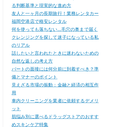
る判断基準と現実的な進め方
友人と一ヶ月の長期旅行！業務レンタカー
福岡空港店で格安レンタル
何を使っても落ちない…毛穴の奥まで届く
クレンジングを探して迷子になっている私
のリアル
話したいと言われたときに迷わないための
自然な返しの考え方
パートの面接には何分前に到着すべき？準
備とマナーのポイント
見えざる市場の振動：金融と経済の相互作
用
車内クリーニングを業者に依頼するデメリ
ット
肌悩み別に選べるドラッグストアのおすす
めスキンケア特集