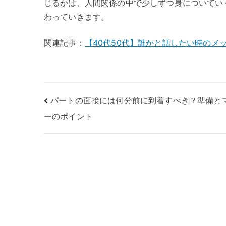
じるかは、人間関係の中で少しずつ身についてい
わっていきます。
関連記事：
【40代50代】誰かと話したい時のメ
投
パートの面接には何分前に到着すべき？準備と
ーのポイント
稿
ナ
ビ
ゲ
ー