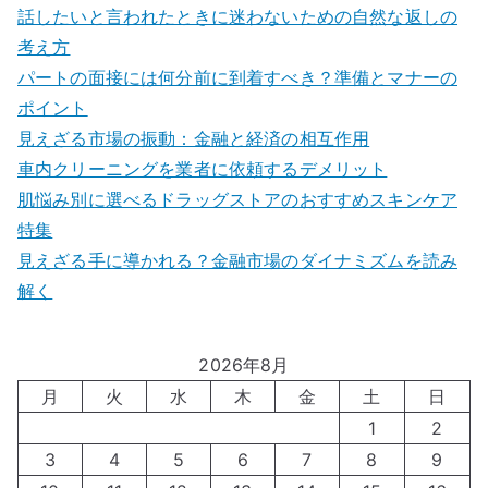
話したいと言われたときに迷わないための自然な返しの
考え方
パートの面接には何分前に到着すべき？準備とマナーの
ポイント
見えざる市場の振動：金融と経済の相互作用
車内クリーニングを業者に依頼するデメリット
肌悩み別に選べるドラッグストアのおすすめスキンケア
特集
見えざる手に導かれる？金融市場のダイナミズムを読み
解く
2026年8月
月
火
水
木
金
土
日
1
2
3
4
5
6
7
8
9