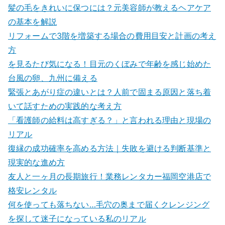
髪の毛をきれいに保つには？元美容師が教えるヘアケア
の基本を解説
リフォームで3階を増築する場合の費用目安と計画の考え
方
を見るたび気になる！目元のくぼみで年齢を感じ始めた
台風の卵、九州に備える
緊張とあがり症の違いとは？人前で固まる原因と落ち着
いて話すための実践的な考え方
「看護師の給料は高すぎる？」と言われる理由と現場の
リアル
復縁の成功確率を高める方法｜失敗を避ける判断基準と
現実的な進め方
友人と一ヶ月の長期旅行！業務レンタカー福岡空港店で
格安レンタル
何を使っても落ちない…毛穴の奥まで届くクレンジング
を探して迷子になっている私のリアル