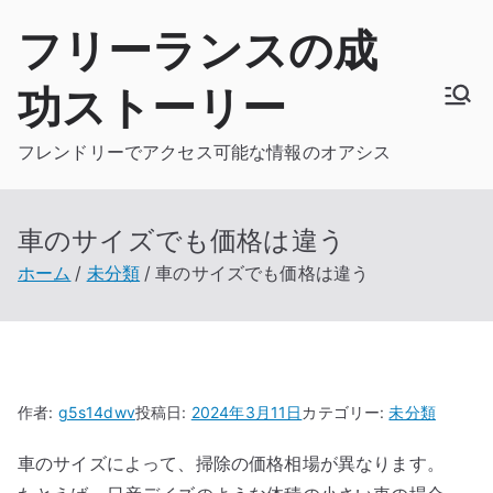
内
フリーランスの成
容
を
功ストーリー
ス
キ
フレンドリーでアクセス可能な情報のオアシス
ッ
プ
車のサイズでも価格は違う
ホーム
未分類
車のサイズでも価格は違う
作者:
g5s14dwv
投稿日:
2024年3月11日
カテゴリー:
未分類
車のサイズによって、掃除の価格相場が異なります。