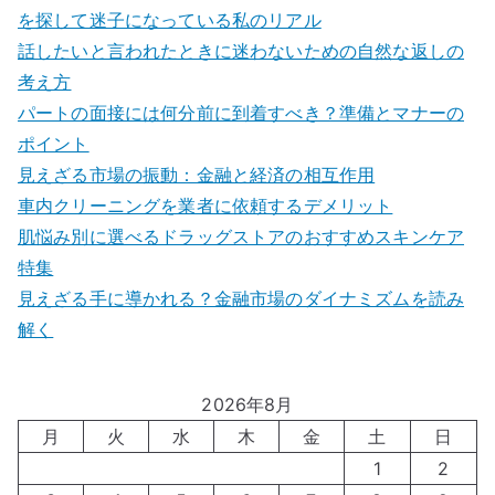
を探して迷子になっている私のリアル
話したいと言われたときに迷わないための自然な返しの
考え方
パートの面接には何分前に到着すべき？準備とマナーの
ポイント
見えざる市場の振動：金融と経済の相互作用
車内クリーニングを業者に依頼するデメリット
肌悩み別に選べるドラッグストアのおすすめスキンケア
特集
見えざる手に導かれる？金融市場のダイナミズムを読み
解く
2026年8月
月
火
水
木
金
土
日
1
2