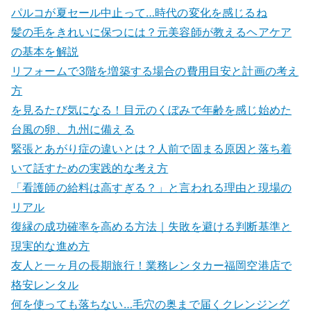
パルコが夏セール中止って…時代の変化を感じるね
髪の毛をきれいに保つには？元美容師が教えるヘアケア
の基本を解説
リフォームで3階を増築する場合の費用目安と計画の考え
方
を見るたび気になる！目元のくぼみで年齢を感じ始めた
台風の卵、九州に備える
緊張とあがり症の違いとは？人前で固まる原因と落ち着
いて話すための実践的な考え方
「看護師の給料は高すぎる？」と言われる理由と現場の
リアル
復縁の成功確率を高める方法｜失敗を避ける判断基準と
現実的な進め方
友人と一ヶ月の長期旅行！業務レンタカー福岡空港店で
格安レンタル
何を使っても落ちない…毛穴の奥まで届くクレンジング