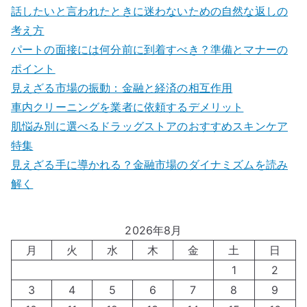
話したいと言われたときに迷わないための自然な返しの
考え方
パートの面接には何分前に到着すべき？準備とマナーの
ポイント
見えざる市場の振動：金融と経済の相互作用
車内クリーニングを業者に依頼するデメリット
肌悩み別に選べるドラッグストアのおすすめスキンケア
特集
見えざる手に導かれる？金融市場のダイナミズムを読み
解く
2026年8月
月
火
水
木
金
土
日
1
2
3
4
5
6
7
8
9