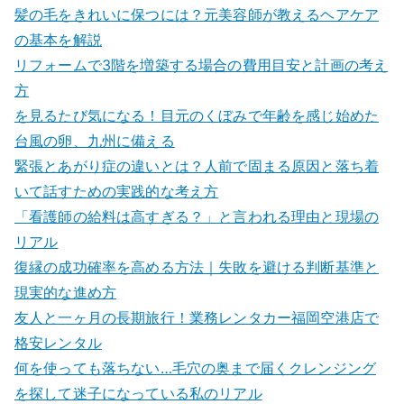
髪の毛をきれいに保つには？元美容師が教えるヘアケア
の基本を解説
リフォームで3階を増築する場合の費用目安と計画の考え
方
を見るたび気になる！目元のくぼみで年齢を感じ始めた
台風の卵、九州に備える
緊張とあがり症の違いとは？人前で固まる原因と落ち着
いて話すための実践的な考え方
「看護師の給料は高すぎる？」と言われる理由と現場の
リアル
復縁の成功確率を高める方法｜失敗を避ける判断基準と
現実的な進め方
友人と一ヶ月の長期旅行！業務レンタカー福岡空港店で
格安レンタル
何を使っても落ちない…毛穴の奥まで届くクレンジング
を探して迷子になっている私のリアル