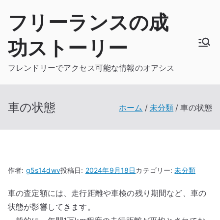
内
フリーランスの成
容
を
功ストーリー
ス
キ
フレンドリーでアクセス可能な情報のオアシス
ッ
プ
車の状態
ホーム
未分類
車の状態
作者:
g5s14dwv
投稿日:
2024年9月18日
カテゴリー:
未分類
車の査定額には、走行距離や車検の残り期間など、車の
状態が影響してきます。