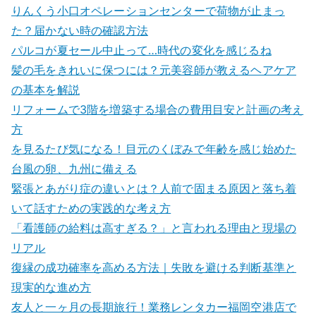
りんくう小口オペレーションセンターで荷物が止まっ
た？届かない時の確認方法
パルコが夏セール中止って…時代の変化を感じるね
髪の毛をきれいに保つには？元美容師が教えるヘアケア
の基本を解説
リフォームで3階を増築する場合の費用目安と計画の考え
方
を見るたび気になる！目元のくぼみで年齢を感じ始めた
台風の卵、九州に備える
緊張とあがり症の違いとは？人前で固まる原因と落ち着
いて話すための実践的な考え方
「看護師の給料は高すぎる？」と言われる理由と現場の
リアル
復縁の成功確率を高める方法｜失敗を避ける判断基準と
現実的な進め方
友人と一ヶ月の長期旅行！業務レンタカー福岡空港店で