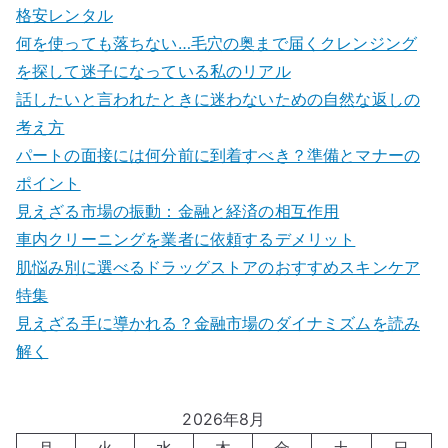
格安レンタル
何を使っても落ちない…毛穴の奥まで届くクレンジング
を探して迷子になっている私のリアル
話したいと言われたときに迷わないための自然な返しの
考え方
パートの面接には何分前に到着すべき？準備とマナーの
ポイント
見えざる市場の振動：金融と経済の相互作用
車内クリーニングを業者に依頼するデメリット
肌悩み別に選べるドラッグストアのおすすめスキンケア
特集
見えざる手に導かれる？金融市場のダイナミズムを読み
解く
2026年8月
月
火
水
木
金
土
日