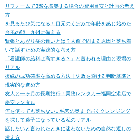
リフォームで3階を増築する場合の費用目安と計画の考え
方
を見るたび気になる！目元のくぼみで年齢を感じ始めた
台風の卵、九州に備える
緊張とあがり症の違いとは？人前で固まる原因と落ち着
いて話すための実践的な考え方
「看護師の給料は高すぎる？」と言われる理由と現場の
リアル
復縁の成功確率を高める方法｜失敗を避ける判断基準と
現実的な進め方
友人と一ヶ月の長期旅行！業務レンタカー福岡空港店で
格安レンタル
何を使っても落ちない…毛穴の奥まで届くクレンジング
を探して迷子になっている私のリアル
話したいと言われたときに迷わないための自然な返しの
考え方