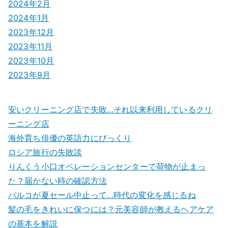
2024年2月
2024年1月
2023年12月
2023年11月
2023年10月
2023年9月
安いクリーニング店で失敗…それ以来利用しているクリ
ーニング店
海外育ち俳優の英語力にびっくり
ロシア旅行の失敗談
りんくう小口オペレーションセンターで荷物が止まっ
た？届かない時の確認方法
パルコが夏セール中止って…時代の変化を感じるね
髪の毛をきれいに保つには？元美容師が教えるヘアケア
の基本を解説