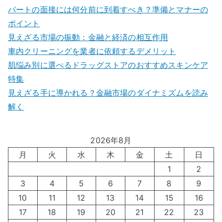
パートの面接には何分前に到着すべき？準備とマナーの
ポイント
見えざる市場の振動：金融と経済の相互作用
車内クリーニングを業者に依頼するデメリット
肌悩み別に選べるドラッグストアのおすすめスキンケア
特集
見えざる手に導かれる？金融市場のダイナミズムを読み
解く
2026年8月
月
火
水
木
金
土
日
1
2
3
4
5
6
7
8
9
10
11
12
13
14
15
16
17
18
19
20
21
22
23