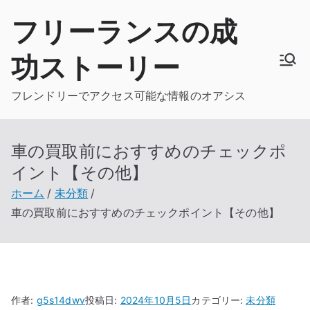
内
フリーランスの成
容
を
功ストーリー
ス
キ
フレンドリーでアクセス可能な情報のオアシス
ッ
プ
車の買取前におすすめのチェックポ
イント【その他】
ホーム
未分類
車の買取前におすすめのチェックポイント【その他】
作者:
g5s14dwv
投稿日:
2024年10月5日
カテゴリー:
未分類