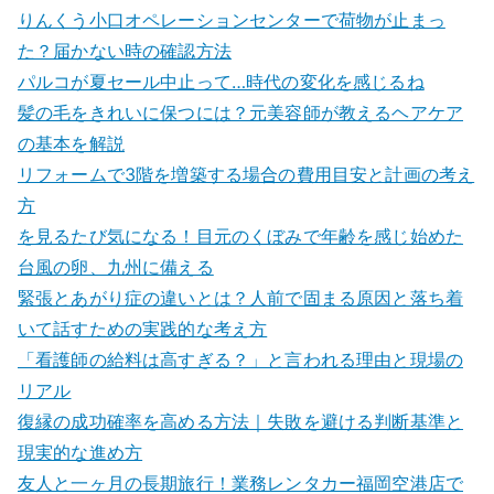
りんくう小口オペレーションセンターで荷物が止まっ
た？届かない時の確認方法
パルコが夏セール中止って…時代の変化を感じるね
髪の毛をきれいに保つには？元美容師が教えるヘアケア
の基本を解説
リフォームで3階を増築する場合の費用目安と計画の考え
方
を見るたび気になる！目元のくぼみで年齢を感じ始めた
台風の卵、九州に備える
緊張とあがり症の違いとは？人前で固まる原因と落ち着
いて話すための実践的な考え方
「看護師の給料は高すぎる？」と言われる理由と現場の
リアル
復縁の成功確率を高める方法｜失敗を避ける判断基準と
現実的な進め方
友人と一ヶ月の長期旅行！業務レンタカー福岡空港店で