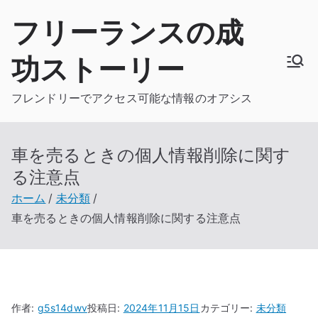
内
フリーランスの成
容
を
功ストーリー
ス
キ
フレンドリーでアクセス可能な情報のオアシス
ッ
プ
車を売るときの個人情報削除に関す
る注意点
ホーム
未分類
車を売るときの個人情報削除に関する注意点
作者:
g5s14dwv
投稿日:
2024年11月15日
カテゴリー:
未分類