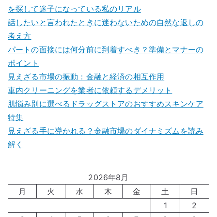
を探して迷子になっている私のリアル
話したいと言われたときに迷わないための自然な返しの
考え方
パートの面接には何分前に到着すべき？準備とマナーの
ポイント
見えざる市場の振動：金融と経済の相互作用
車内クリーニングを業者に依頼するデメリット
肌悩み別に選べるドラッグストアのおすすめスキンケア
特集
見えざる手に導かれる？金融市場のダイナミズムを読み
解く
2026年8月
月
火
水
木
金
土
日
1
2