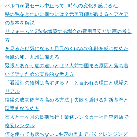
パルコが夏セール中止って…時代の変化を感じるね
髪の毛をきれいに保つには？元美容師が教えるヘアケア
の基本を解説
リフォームで3階を増築する場合の費用目安と計画の考え
方
を見るたび気になる！目元のくぼみで年齢を感じ始めた
台風の卵、九州に備える
緊張とあがり症の違いとは？人前で固まる原因と落ち着
いて話すための実践的な考え方
「看護師の給料は高すぎる？」と言われる理由と現場の
リアル
復縁の成功確率を高める方法｜失敗を避ける判断基準と
現実的な進め方
友人と一ヶ月の長期旅行！業務レンタカー福岡空港店で
格安レンタル
何を使っても落ちない…毛穴の奥まで届くクレンジング