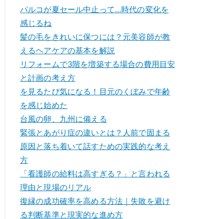
パルコが夏セール中止って…時代の変化を
感じるね
髪の毛をきれいに保つには？元美容師が教
えるヘアケアの基本を解説
リフォームで3階を増築する場合の費用目安
と計画の考え方
を見るたび気になる！目元のくぼみで年齢
を感じ始めた
台風の卵、九州に備える
緊張とあがり症の違いとは？人前で固まる
原因と落ち着いて話すための実践的な考え
方
「看護師の給料は高すぎる？」と言われる
理由と現場のリアル
復縁の成功確率を高める方法｜失敗を避け
る判断基準と現実的な進め方