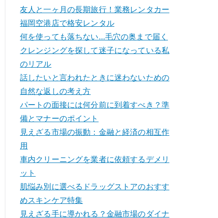
友人と一ヶ月の長期旅行！業務レンタカー
福岡空港店で格安レンタル
何を使っても落ちない…毛穴の奥まで届く
クレンジングを探して迷子になっている私
のリアル
話したいと言われたときに迷わないための
自然な返しの考え方
パートの面接には何分前に到着すべき？準
備とマナーのポイント
見えざる市場の振動：金融と経済の相互作
用
車内クリーニングを業者に依頼するデメリ
ット
肌悩み別に選べるドラッグストアのおすす
めスキンケア特集
見えざる手に導かれる？金融市場のダイナ