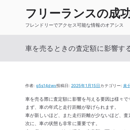
内
フリーランスの成
容
を
フレンドリーでアクセス可能な情報のオアシス
ス
キ
ッ
車を売るときの査定額に影響す
プ
作者:
g5s14dwv
投稿日:
2025年1月15日
カテゴリー:
未
車を売る際に査定額に影響を与える要因は様々で
まず、車の年式と走行距離が挙げられます。
車が新しいほど、また走行距離が少ないほど、査
次に、車の状態も非常に重要です。