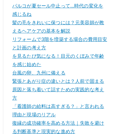
パルコが夏セール中止って…時代の変化を
感じるね
髪の毛をきれいに保つには？元美容師が教
えるヘアケアの基本を解説
リフォームで3階を増築する場合の費用目安
と計画の考え方
を見るたび気になる！目元のくぼみで年齢
を感じ始めた
台風の卵、九州に備える
緊張とあがり症の違いとは？人前で固まる
原因と落ち着いて話すための実践的な考え
方
「看護師の給料は高すぎる？」と言われる
理由と現場のリアル
復縁の成功確率を高める方法｜失敗を避け
る判断基準と現実的な進め方