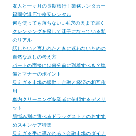
友人と一ヶ月の長期旅行！業務レンタカー
福岡空港店で格安レンタル
何を使っても落ちない…毛穴の奥まで届く
クレンジングを探して迷子になっている私
のリアル
話したいと言われたときに迷わないための
自然な返しの考え方
パートの面接には何分前に到着すべき？準
備とマナーのポイント
見えざる市場の振動：金融と経済の相互作
用
車内クリーニングを業者に依頼するデメリ
ット
肌悩み別に選べるドラッグストアのおすす
めスキンケア特集
見えざる手に導かれる？金融市場のダイナ