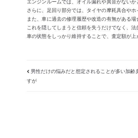
エンジンルームでは、オイル漏れや異音がないか
さらに、足回り部分では、タイヤの摩耗具合やホ
また、車に過去の修理履歴や改造の有無がある場
これを隠してしまうと信頼を失うだけでなく、法
車の状態をしっかり維持することで、査定額が上
投
男性だけの悩みだと想定されることが多い加齢
すが
稿
ナ
ビ
ゲ
ー