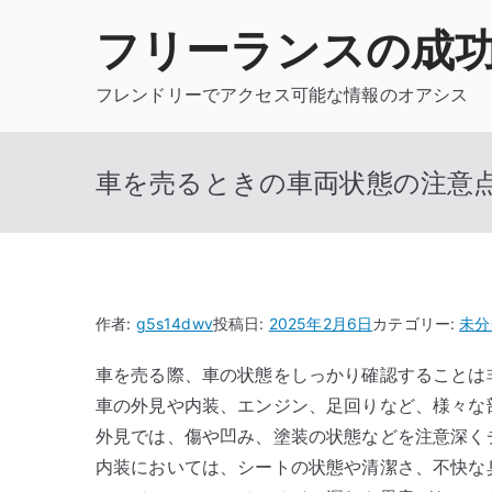
内
フリーランスの成
容
を
フレンドリーでアクセス可能な情報のオアシス
ス
キ
ッ
車を売るときの車両状態の注意
プ
作者:
g5s14dwv
投稿日:
2025年2月6日
カテゴリー:
未分
車を売る際、車の状態をしっかり確認することは
車の外見や内装、エンジン、足回りなど、様々な
外見では、傷や凹み、塗装の状態などを注意深く
内装においては、シートの状態や清潔さ、不快な