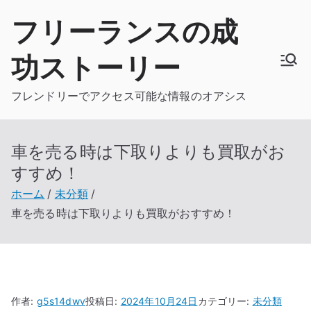
内
フリーランスの成
容
を
功ストーリー
ス
キ
フレンドリーでアクセス可能な情報のオアシス
ッ
プ
車を売る時は下取りよりも買取がお
すすめ！
ホーム
未分類
車を売る時は下取りよりも買取がおすすめ！
作者:
g5s14dwv
投稿日:
2024年10月24日
カテゴリー:
未分類