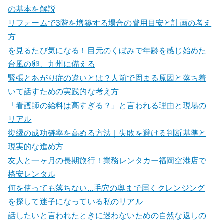
の基本を解説
リフォームで3階を増築する場合の費用目安と計画の考え
方
を見るたび気になる！目元のくぼみで年齢を感じ始めた
台風の卵、九州に備える
緊張とあがり症の違いとは？人前で固まる原因と落ち着
いて話すための実践的な考え方
「看護師の給料は高すぎる？」と言われる理由と現場の
リアル
復縁の成功確率を高める方法｜失敗を避ける判断基準と
現実的な進め方
友人と一ヶ月の長期旅行！業務レンタカー福岡空港店で
格安レンタル
何を使っても落ちない…毛穴の奥まで届くクレンジング
を探して迷子になっている私のリアル
話したいと言われたときに迷わないための自然な返しの