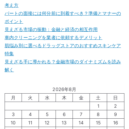
考え方
パートの面接には何分前に到着すべき？準備とマナーの
ポイント
見えざる市場の振動：金融と経済の相互作用
車内クリーニングを業者に依頼するデメリット
肌悩み別に選べるドラッグストアのおすすめスキンケア
特集
見えざる手に導かれる？金融市場のダイナミズムを読み
解く
2026年8月
月
火
水
木
金
土
日
1
2
3
4
5
6
7
8
9
10
11
12
13
14
15
16