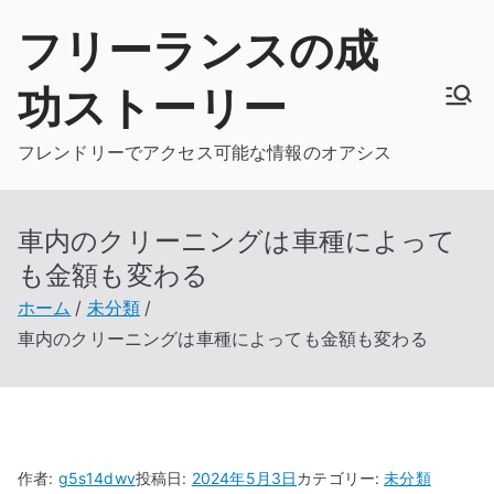
内
フリーランスの成
容
を
功ストーリー
ス
キ
フレンドリーでアクセス可能な情報のオアシス
ッ
プ
車内のクリーニングは車種によって
も金額も変わる
ホーム
未分類
車内のクリーニングは車種によっても金額も変わる
作者:
g5s14dwv
投稿日:
2024年5月3日
カテゴリー:
未分類