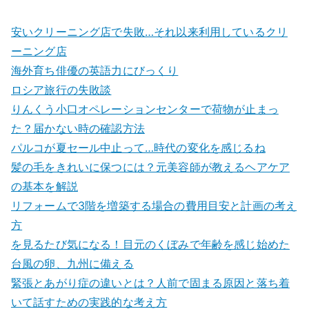
安いクリーニング店で失敗…それ以来利用しているクリ
ーニング店
海外育ち俳優の英語力にびっくり
ロシア旅行の失敗談
りんくう小口オペレーションセンターで荷物が止まっ
た？届かない時の確認方法
パルコが夏セール中止って…時代の変化を感じるね
髪の毛をきれいに保つには？元美容師が教えるヘアケア
の基本を解説
リフォームで3階を増築する場合の費用目安と計画の考え
方
を見るたび気になる！目元のくぼみで年齢を感じ始めた
台風の卵、九州に備える
緊張とあがり症の違いとは？人前で固まる原因と落ち着
いて話すための実践的な考え方