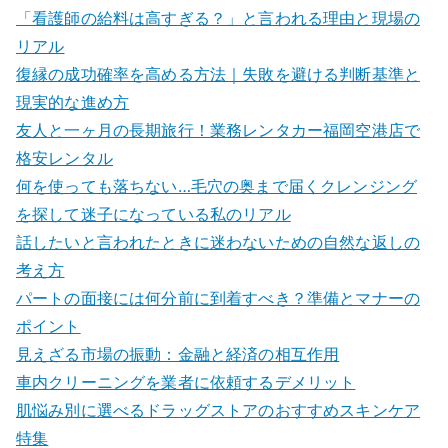
「看護師の給料は高すぎる？」と言われる理由と現場の
リアル
復縁の成功確率を高める方法｜失敗を避ける判断基準と
現実的な進め方
友人と一ヶ月の長期旅行！業務レンタカー福岡空港店で
格安レンタル
何を使っても落ちない…毛穴の奥まで届くクレンジング
を探して迷子になっている私のリアル
話したいと言われたときに迷わないための自然な返しの
考え方
パートの面接には何分前に到着すべき？準備とマナーの
ポイント
見えざる市場の振動：金融と経済の相互作用
車内クリーニングを業者に依頼するデメリット
肌悩み別に選べるドラッグストアのおすすめスキンケア
特集