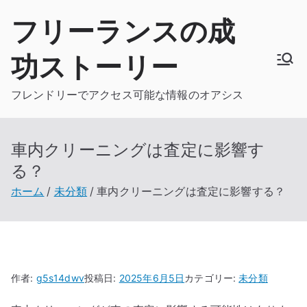
内
フリーランスの成
容
を
功ストーリー
ス
キ
フレンドリーでアクセス可能な情報のオアシス
ッ
プ
車内クリーニングは査定に影響す
る？
ホーム
未分類
車内クリーニングは査定に影響する？
作者:
g5s14dwv
投稿日:
2025年6月5日
カテゴリー:
未分類