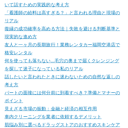
いて話すための実践的な考え方
「看護師の給料は高すぎる？」と言われる理由と現場の
リアル
復縁の成功確率を高める方法｜失敗を避ける判断基準と
現実的な進め方
友人と一ヶ月の長期旅行！業務レンタカー福岡空港店で
格安レンタル
何を使っても落ちない…毛穴の奥まで届くクレンジング
を探して迷子になっている私のリアル
話したいと言われたときに迷わないための自然な返しの
考え方
パートの面接には何分前に到着すべき？準備とマナーの
ポイント
見えざる市場の振動：金融と経済の相互作用
車内クリーニングを業者に依頼するデメリット
肌悩み別に選べるドラッグストアのおすすめスキンケア