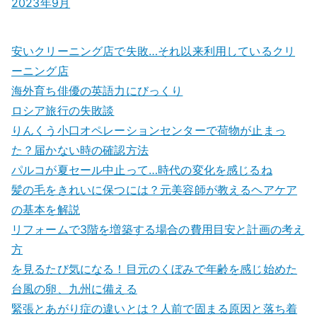
2023年9月
安いクリーニング店で失敗…それ以来利用しているクリ
ーニング店
海外育ち俳優の英語力にびっくり
ロシア旅行の失敗談
りんくう小口オペレーションセンターで荷物が止まっ
た？届かない時の確認方法
パルコが夏セール中止って…時代の変化を感じるね
髪の毛をきれいに保つには？元美容師が教えるヘアケア
の基本を解説
リフォームで3階を増築する場合の費用目安と計画の考え
方
を見るたび気になる！目元のくぼみで年齢を感じ始めた
台風の卵、九州に備える
緊張とあがり症の違いとは？人前で固まる原因と落ち着