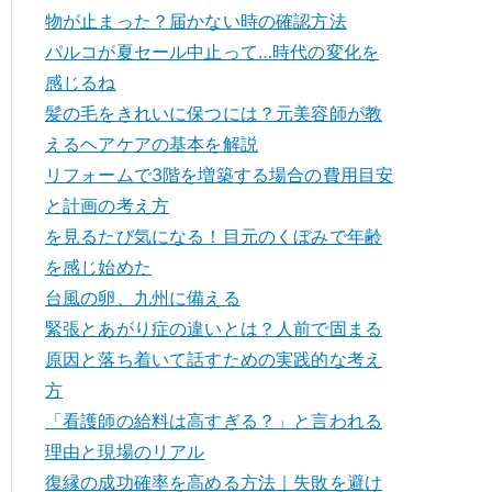
物が止まった？届かない時の確認方法
パルコが夏セール中止って…時代の変化を
感じるね
髪の毛をきれいに保つには？元美容師が教
えるヘアケアの基本を解説
リフォームで3階を増築する場合の費用目安
と計画の考え方
を見るたび気になる！目元のくぼみで年齢
を感じ始めた
台風の卵、九州に備える
緊張とあがり症の違いとは？人前で固まる
原因と落ち着いて話すための実践的な考え
方
「看護師の給料は高すぎる？」と言われる
理由と現場のリアル
復縁の成功確率を高める方法｜失敗を避け