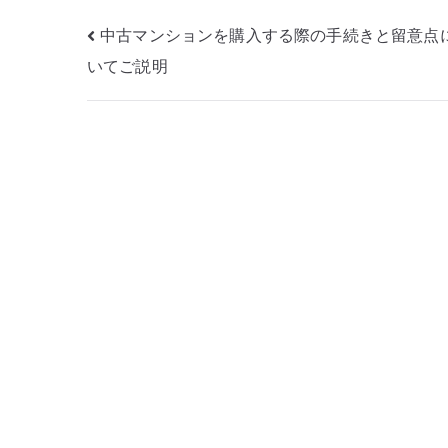
投
中古マンションを購入する際の手続きと留意点
いてご説明
稿
ナ
ビ
ゲ
ー
シ
ョ
ン