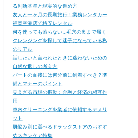
る判断基準と現実的な進め方
友人と一ヶ月の長期旅行！業務レンタカー
福岡空港店で格安レンタル
何を使っても落ちない…毛穴の奥まで届く
クレンジングを探して迷子になっている私
のリアル
話したいと言われたときに迷わないための
自然な返しの考え方
パートの面接には何分前に到着すべき？準
備とマナーのポイント
見えざる市場の振動：金融と経済の相互作
用
車内クリーニングを業者に依頼するデメリ
ット
肌悩み別に選べるドラッグストアのおすす
めスキンケア特集