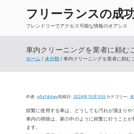
内
フリーランスの成
容
を
フレンドリーでアクセス可能な情報のオアシス
ス
キ
ッ
車内クリーニングを業者に頼む
プ
ホーム
未分類
車内クリーニングを業者に頼む
作者:
g5s14dwv
投稿日:
2024年10月10日
カテゴリー:
未
頻繁に使用する車は、どうしても汚れが溜まりや
車内の掃除は、家の中のように頻繁に行うことが
ます。