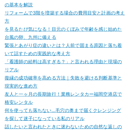
の基本を解説
リフォームで3階を増築する場合の費用目安と計画の考え
方
を見るたび気になる！目元のくぼみで年齢を感じ始めた
台風の卵、九州に備える
緊張とあがり症の違いとは？人前で固まる原因と落ち着
いて話すための実践的な考え方
「看護師の給料は高すぎる？」と言われる理由と現場の
リアル
復縁の成功確率を高める方法｜失敗を避ける判断基準と
現実的な進め方
友人と一ヶ月の長期旅行！業務レンタカー福岡空港店で
格安レンタル
何を使っても落ちない…毛穴の奥まで届くクレンジング
を探して迷子になっている私のリアル
話したいと言われたときに迷わないための自然な返しの