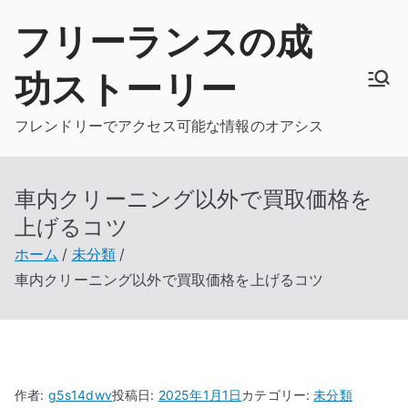
内
フリーランスの成
容
を
功ストーリー
ス
キ
フレンドリーでアクセス可能な情報のオアシス
ッ
プ
車内クリーニング以外で買取価格を
上げるコツ
ホーム
未分類
車内クリーニング以外で買取価格を上げるコツ
作者:
g5s14dwv
投稿日:
2025年1月1日
カテゴリー:
未分類