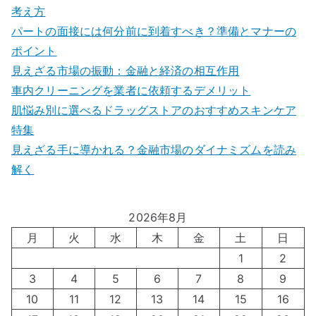
考え方
パートの面接には何分前に到着すべき？準備とマナーの
ポイント
見えざる市場の振動：金融と経済の相互作用
車内クリーニングを業者に依頼するデメリット
肌悩み別に選べるドラッグストアのおすすめスキンケア
特集
見えざる手に導かれる？金融市場のダイナミズムを読み
解く
2026年8月
月
火
水
木
金
土
日
1
2
3
4
5
6
7
8
9
10
11
12
13
14
15
16