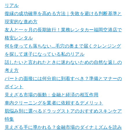
リアル
復縁の成功確率を高める方法｜失敗を避ける判断基準と
現実的な進め方
友人と一ヶ月の長期旅行！業務レンタカー福岡空港店で
格安レンタル
何を使っても落ちない…毛穴の奥まで届くクレンジング
を探して迷子になっている私のリアル
話したいと言われたときに迷わないための自然な返しの
考え方
パートの面接には何分前に到着すべき？準備とマナーの
ポイント
見えざる市場の振動：金融と経済の相互作用
車内クリーニングを業者に依頼するデメリット
肌悩み別に選べるドラッグストアのおすすめスキンケア
特集
見えざる手に導かれる？金融市場のダイナミズムを読み