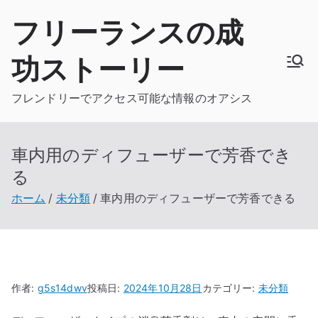
内
フリーランスの成
容
を
功ストーリー
ス
キ
フレンドリーでアクセス可能な情報のオアシス
ッ
プ
車内用のディフューザーで芳香でき
る
ホーム
未分類
車内用のディフューザーで芳香できる
作者:
g5s14dwv
投稿日:
2024年10月28日
カテゴリー:
未分類