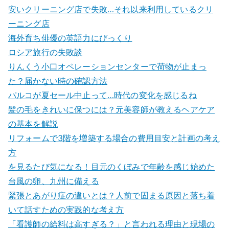
安いクリーニング店で失敗…それ以来利用しているクリ
ーニング店
海外育ち俳優の英語力にびっくり
ロシア旅行の失敗談
りんくう小口オペレーションセンターで荷物が止まっ
た？届かない時の確認方法
パルコが夏セール中止って…時代の変化を感じるね
髪の毛をきれいに保つには？元美容師が教えるヘアケア
の基本を解説
リフォームで3階を増築する場合の費用目安と計画の考え
方
を見るたび気になる！目元のくぼみで年齢を感じ始めた
台風の卵、九州に備える
緊張とあがり症の違いとは？人前で固まる原因と落ち着
いて話すための実践的な考え方
「看護師の給料は高すぎる？」と言われる理由と現場の