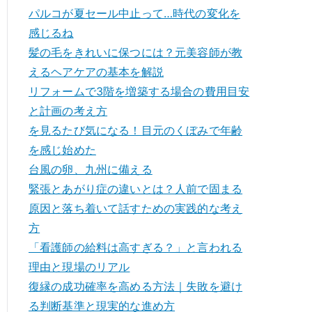
パルコが夏セール中止って…時代の変化を
感じるね
髪の毛をきれいに保つには？元美容師が教
えるヘアケアの基本を解説
リフォームで3階を増築する場合の費用目安
と計画の考え方
を見るたび気になる！目元のくぼみで年齢
を感じ始めた
台風の卵、九州に備える
緊張とあがり症の違いとは？人前で固まる
原因と落ち着いて話すための実践的な考え
方
「看護師の給料は高すぎる？」と言われる
理由と現場のリアル
復縁の成功確率を高める方法｜失敗を避け
る判断基準と現実的な進め方