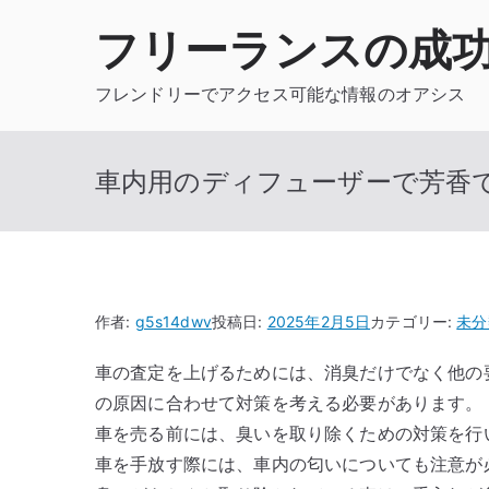
内
フリーランスの成
容
を
フレンドリーでアクセス可能な情報のオアシス
ス
キ
ッ
車内用のディフューザーで芳香
プ
作者:
g5s14dwv
投稿日:
2025年2月5日
カテゴリー:
未分
車の査定を上げるためには、消臭だけでなく他の
の原因に合わせて対策を考える必要があります。
車を売る前には、臭いを取り除くための対策を行
車を手放す際には、車内の匂いについても注意が