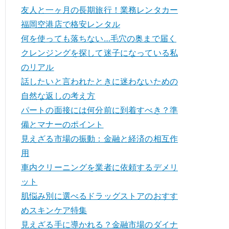
友人と一ヶ月の長期旅行！業務レンタカー
福岡空港店で格安レンタル
何を使っても落ちない…毛穴の奥まで届く
クレンジングを探して迷子になっている私
のリアル
話したいと言われたときに迷わないための
自然な返しの考え方
パートの面接には何分前に到着すべき？準
備とマナーのポイント
見えざる市場の振動：金融と経済の相互作
用
車内クリーニングを業者に依頼するデメリ
ット
肌悩み別に選べるドラッグストアのおすす
めスキンケア特集
見えざる手に導かれる？金融市場のダイナ