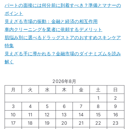
パートの面接には何分前に到着すべき？準備とマナーの
ポイント
見えざる市場の振動：金融と経済の相互作用
車内クリーニングを業者に依頼するデメリット
肌悩み別に選べるドラッグストアのおすすめスキンケア
特集
見えざる手に導かれる？金融市場のダイナミズムを読み
解く
2026年8月
月
火
水
木
金
土
日
1
2
3
4
5
6
7
8
9
10
11
12
13
14
15
16
17
18
19
20
21
22
23