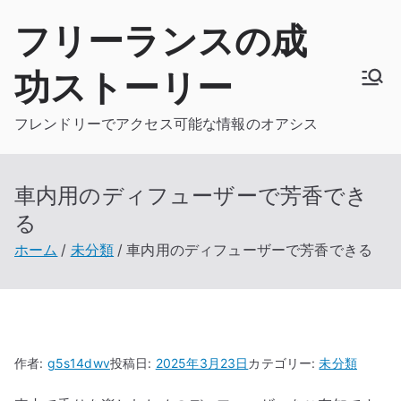
内
フリーランスの成
容
を
功ストーリー
ス
キ
フレンドリーでアクセス可能な情報のオアシス
ッ
プ
車内用のディフューザーで芳香でき
る
ホーム
未分類
車内用のディフューザーで芳香できる
作者:
g5s14dwv
投稿日:
2025年3月23日
カテゴリー:
未分類