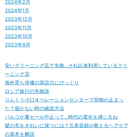
2024年2月
2024年1月
2023年12月
2023年11月
2023年10月
2023年9月
安いクリーニング店で失敗…それ以来利用しているクリ
ーニング店
海外育ち俳優の英語力にびっくり
ロシア旅行の失敗談
りんくう小口オペレーションセンターで荷物が止まっ
た？届かない時の確認方法
パルコが夏セール中止って…時代の変化を感じるね
髪の毛をきれいに保つには？元美容師が教えるヘアケア
の基本を解説