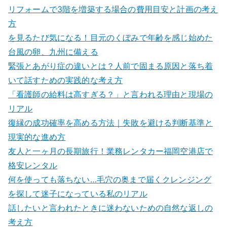
リフォームで3階を増築する場合の費用目安と計画の考え
方
を見るたび気になる！目元のくぼみで年齢を感じ始めた
台風の卵、九州に備える
緊張とあがり症の違いとは？人前で固まる原因と落ち着
いて話すための実践的な考え方
「看護師の給料は高すぎる？」と言われる理由と現場の
リアル
復縁の成功確率を高める方法｜失敗を避ける判断基準と
現実的な進め方
友人と一ヶ月の長期旅行！業務レンタカー福岡空港店で
格安レンタル
何を使っても落ちない…毛穴の奥まで届くクレンジング
を探して迷子になっている私のリアル
話したいと言われたときに迷わないための自然な返しの
考え方