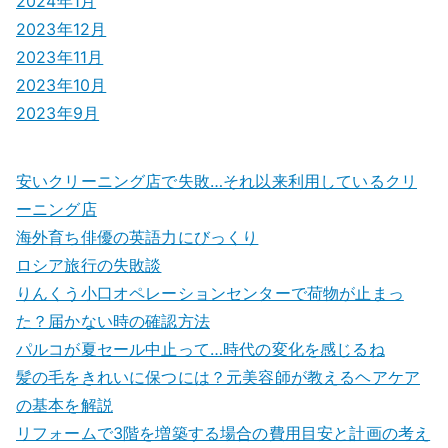
2024年1月
2023年12月
2023年11月
2023年10月
2023年9月
安いクリーニング店で失敗…それ以来利用しているクリ
ーニング店
海外育ち俳優の英語力にびっくり
ロシア旅行の失敗談
りんくう小口オペレーションセンターで荷物が止まっ
た？届かない時の確認方法
パルコが夏セール中止って…時代の変化を感じるね
髪の毛をきれいに保つには？元美容師が教えるヘアケア
の基本を解説
リフォームで3階を増築する場合の費用目安と計画の考え