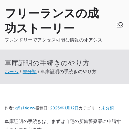
内
フリーランスの成
容
を
功ストーリー
ス
キ
フレンドリーでアクセス可能な情報のオアシス
ッ
プ
車庫証明の手続きのやり方
ホーム
未分類
車庫証明の手続きのやり方
作者:
g5s14dwv
投稿日:
2025年1月12日
カテゴリー:
未分類
車庫証明の手続きは、まずは自宅の所轄警察署に申請す