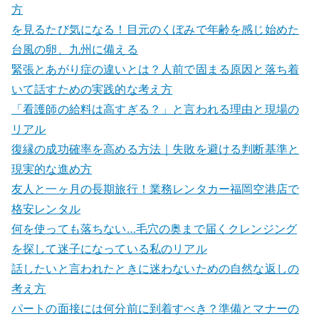
方
を見るたび気になる！目元のくぼみで年齢を感じ始めた
台風の卵、九州に備える
緊張とあがり症の違いとは？人前で固まる原因と落ち着
いて話すための実践的な考え方
「看護師の給料は高すぎる？」と言われる理由と現場の
リアル
復縁の成功確率を高める方法｜失敗を避ける判断基準と
現実的な進め方
友人と一ヶ月の長期旅行！業務レンタカー福岡空港店で
格安レンタル
何を使っても落ちない…毛穴の奥まで届くクレンジング
を探して迷子になっている私のリアル
話したいと言われたときに迷わないための自然な返しの
考え方
パートの面接には何分前に到着すべき？準備とマナーの