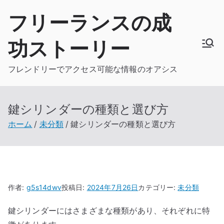
内
フリーランスの成
容
を
功ストーリー
ス
キ
フレンドリーでアクセス可能な情報のオアシス
ッ
プ
鍵シリンダーの種類と選び方
ホーム
未分類
鍵シリンダーの種類と選び方
作者:
g5s14dwv
投稿日:
2024年7月26日
カテゴリー:
未分類
鍵シリンダーにはさまざまな種類があり、それぞれに特