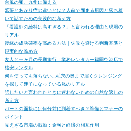
台風の卵、九州に備える
緊張とあがり症の違いとは？人前で固まる原因と落ち着
いて話すための実践的な考え方
「看護師の給料は高すぎる？」と言われる理由と現場の
リアル
復縁の成功確率を高める方法｜失敗を避ける判断基準と
現実的な進め方
友人と一ヶ月の長期旅行！業務レンタカー福岡空港店で
格安レンタル
何を使っても落ちない…毛穴の奥まで届くクレンジング
を探して迷子になっている私のリアル
話したいと言われたときに迷わないための自然な返しの
考え方
パートの面接には何分前に到着すべき？準備とマナーの
ポイント
見えざる市場の振動：金融と経済の相互作用