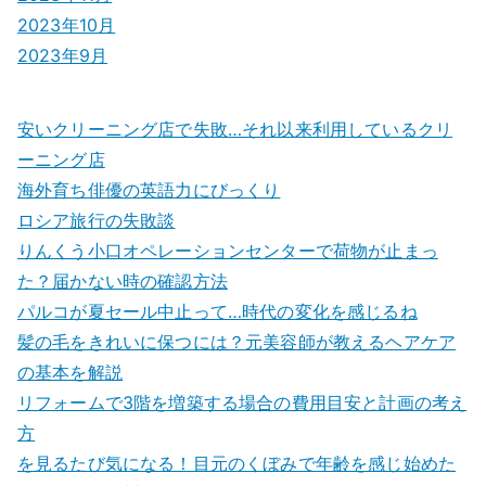
2023年10月
2023年9月
安いクリーニング店で失敗…それ以来利用しているクリ
ーニング店
海外育ち俳優の英語力にびっくり
ロシア旅行の失敗談
りんくう小口オペレーションセンターで荷物が止まっ
た？届かない時の確認方法
パルコが夏セール中止って…時代の変化を感じるね
髪の毛をきれいに保つには？元美容師が教えるヘアケア
の基本を解説
リフォームで3階を増築する場合の費用目安と計画の考え
方
を見るたび気になる！目元のくぼみで年齢を感じ始めた